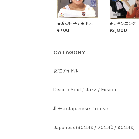
★渡辺桂子 / 第II少女
★レモンエンジェ
期
第一級恋愛罪
¥700
¥2,800
CATAGORY
女性アイドル
シングル盤
Disco / Soul / Jazz / Fusion
あ行
LP
シングル盤
和モノ/Japanese Groove
か行
A
CD
12インチ・シングル
シングル盤
Japanese(60年代 / 70年代 / 80年代)