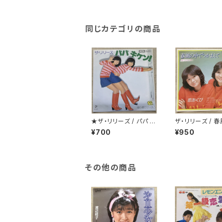
同じカテゴリの商品
★ザ・リリーズ / パパ キ
ザ・リリーズ / 春風の中
ケン！
でつかまえて
¥700
¥950
その他の商品