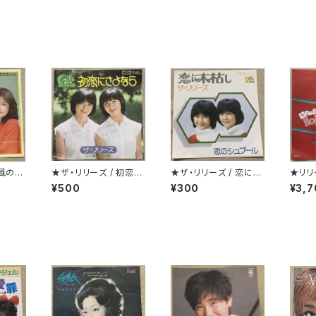
★ザ・リリーズ / 初恋に
★ザ・リリーズ / 恋に木
★リリ
さよなら
枯し
ONG 
¥500
¥300
¥3,7