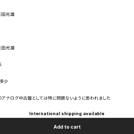
萩田光雄
萩田光雄
5
が多少
のアナログ中古盤としては特に問題ないように思われました
International shipping available
Add to cart