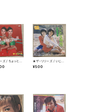
ーズ / ちょっとH
★ザ・リリーズ / いじわ
KONG TOWN
る時計
00
¥500