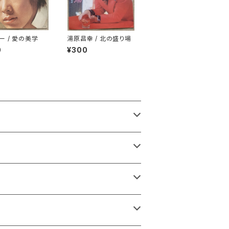
ー / 愛の美学
湯原昌幸 / 北の盛り場
0
¥300