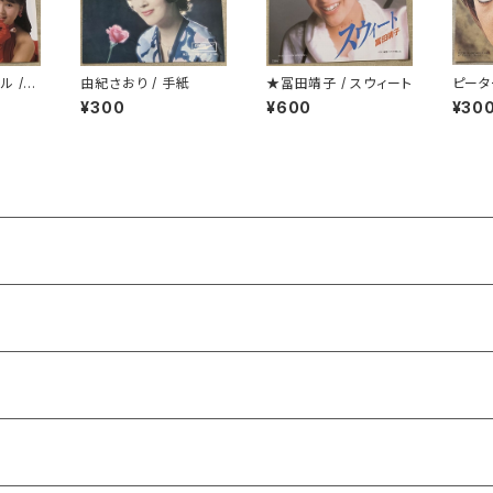
ル /
由紀さおり / 手紙
★冨田靖子 / スウィート
ピータ
¥300
¥600
¥30