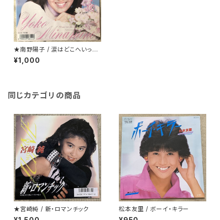
★南野陽子 / 涙はどこへいった
の
¥1,000
同じカテゴリの商品
★宮崎純 / 新・ロマンチック
松本友里 / ボーイ・キラー
¥1,500
¥950