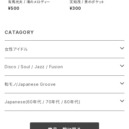
有馬光夫 / 渚のメロディー
天知茂 / 男のポケット
¥500
¥300
CATAGORY
女性アイドル
シングル盤
Disco / Soul / Jazz / Fusion
あ行
LP
シングル盤
和モノ/Japanese Groove
か行
A
CD
12インチ・シングル
シングル盤
Japanese(60年代 / 70年代 / 80年代)
さ行
B
8cmCDシングル
A
あ行
LP
LP
シングル盤