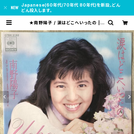
Japanese(60年代/70年代 80年代)を新設。どん
どん投入します。
★南野陽子 / 涙はどこへいったの | s
oul respect records