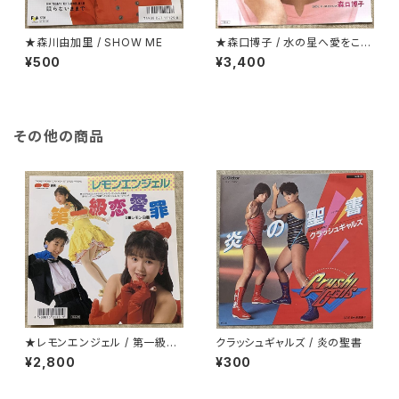
★森川由加里 / SHOW ME
★森口博子 / 水の星へ愛をこめ
て
¥500
¥3,400
その他の商品
★レモンエンジェル / 第一級恋
クラッシュギャルズ / 炎の聖書
愛罪
¥2,800
¥300