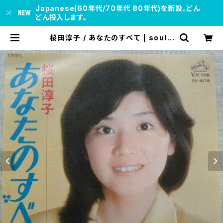
Japanese(60年代/70年代 80年代)を新設。どん
どん投入します。
桜田淳子 / あなたのすべて | soul r
espect records