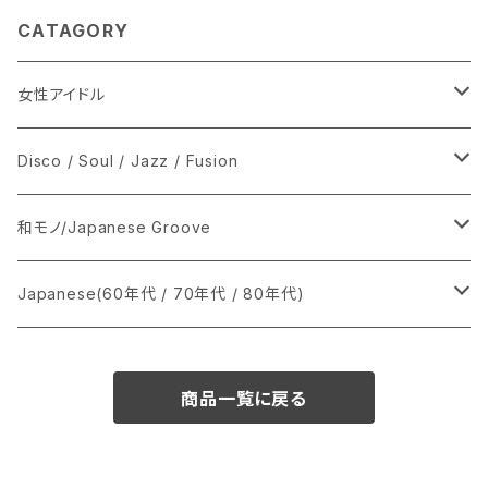
CATAGORY
女性アイドル
シングル盤
Disco / Soul / Jazz / Fusion
あ行
LP
シングル盤
和モノ/Japanese Groove
か行
A
CD
12インチ・シングル
シングル盤
Japanese(60年代 / 70年代 / 80年代)
さ行
B
8cmCDシングル
A
あ行
LP
LP
シングル盤
商品一覧に戻る
た行
C
B
か行
A
あ行
CD
な行
D
C
さ行
B
か行