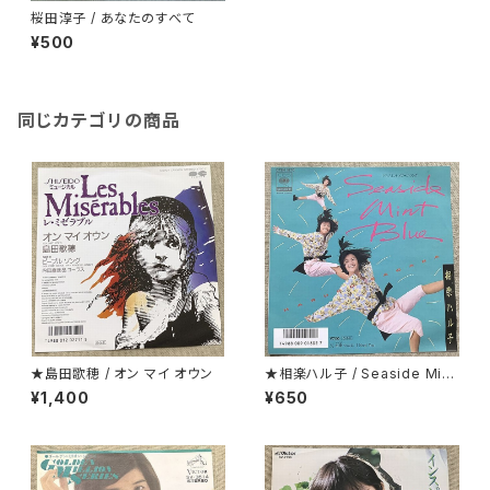
桜田淳子 / あなたのすべて
¥500
同じカテゴリの商品
★島田歌穂 / オン マイ オウン
★相楽ハル子 / Seaside Mint
Blue
¥1,400
¥650