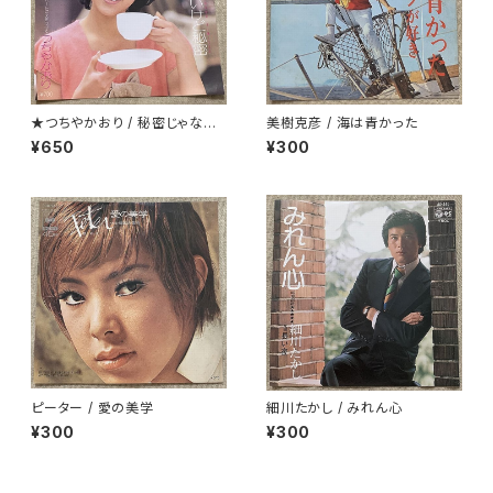
★つちやかおり / 秘密じゃない
美樹克彦 / 海は青かった
けど秘密
¥650
¥300
ピーター / 愛の美学
細川たかし / みれん心
¥300
¥300