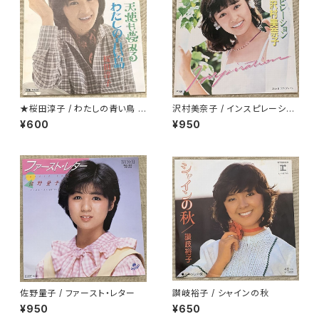
★桜田淳子 / わたしの青い鳥 カ
沢村美奈子 / インスピレーショ
ップリング盤
ン
¥600
¥950
佐野量子 / ファースト・レター
讃岐裕子 / シャインの秋
¥950
¥650