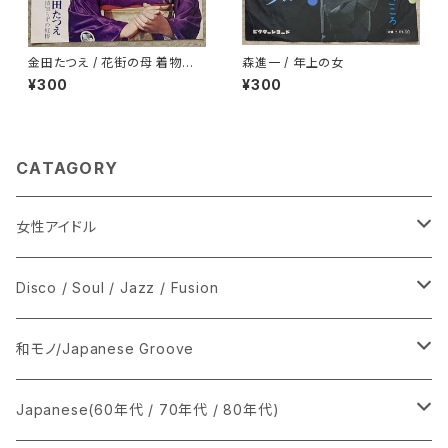
金田たつえ / 花街の母 着物ジャ
森進一 / 年上の女
ケ
¥300
¥300
CATAGORY
女性アイドル
シングル盤
Disco / Soul / Jazz / Fusion
あ行
LP
シングル盤
和モノ/Japanese Groove
か行
A
CD
12インチ・シングル
シングル盤
Japanese(60年代 / 70年代 / 80年代)