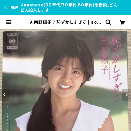
Japanese(60年代/70年代 80年代)を新設。どん
どん投入します。
★南野陽子 / 恥ずかしすぎて | soul
respect records