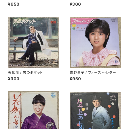
プロモ
¥950
¥300
天知茂 / 男のポケット
佐野量子 / ファースト・レター
¥300
¥950