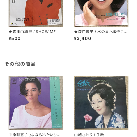
★森川由加里 / SHOW ME
★森口博子 / 水の星へ愛をこめ
て
¥500
¥3,400
その他の商品
中原理恵 / さよなら冷たいひと
由紀さおり / 手紙