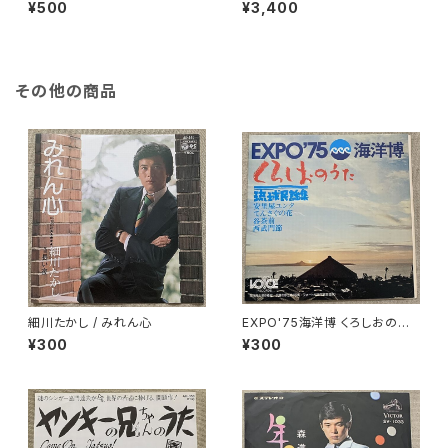
て
¥500
¥3,400
その他の商品
細川たかし / みれん心
EXPO'75海洋博 くろしおのう
た 琉球民謡集
¥300
¥300