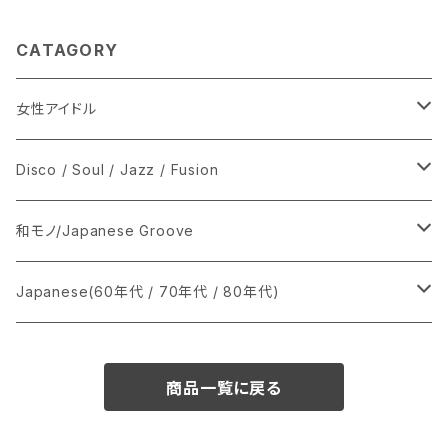
CATAGORY
女性アイドル
シングル盤
Disco / Soul / Jazz / Fusion
あ行
LP
シングル盤
和モノ/Japanese Groove
か行
A
CD
12インチ・シングル
シングル盤
Japanese(60年代 / 70年代 / 80年代)
さ行
B
8cmCDシングル
A
あ行
LP
LP
シングル盤
商品一覧に戻る
た行
C
B
か行
A
あ行
CD