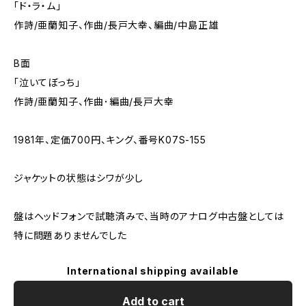
「ド・ラ・ム」
作詩/亜蘭知子、作曲/長戸大幸、編曲/中島正雄
B面
「泣いてぼっち」
作詩/亜蘭知子、作曲･編曲/長戸大幸
1981年、定価700円、キング、番号K07S-155
ジャケットの状態はシワが少し
盤はヘッドフォンで試聴済みで、当時のアナログ中古盤としては
特に問題ありませんでした
International shipping available
Add to cart