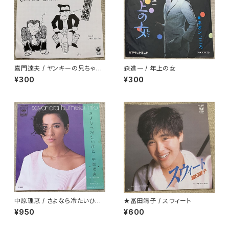
嘉門達夫 / ヤンキーの兄ちゃん
森進一 / 年上の女
のうた
¥300
¥300
中原理恵 / さよなら冷たいひと
★冨田靖子 / スウィート
プロモ
¥950
¥600