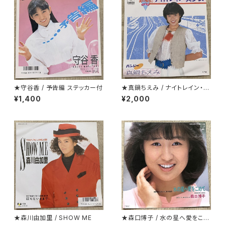
★守谷香 / 予告編 ステッカー付
★真鍋ちえみ / ナイトレイン・美
少女 プロモ
¥1,400
¥2,000
★森川由加里 / SHOW ME
★森口博子 / 水の星へ愛をこめ