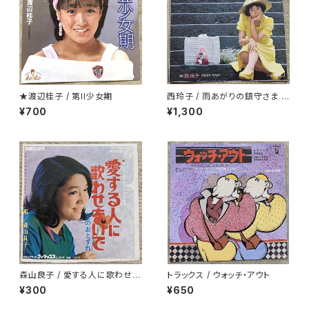
★渡辺桂子 / 第II少女期
西玲子 / 雨あがりの鎮守さま プ
ロモ
¥700
¥1,300
森山良子 / 愛する人に歌わせな
トラックス / ウォッチ・アウト
いで
¥300
¥650