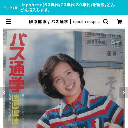
Japanese(60年代/70年代 80年代)を新設。どん
どん投入します。
榊原郁恵 / バス通学 | soul respe
ct records