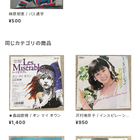
榊原郁恵 / バス通学
¥500
同じカテゴリの商品
★島田歌穂 / オン マイ オウン
沢村美奈子 / インスピレーショ
ン
¥1,400
¥950