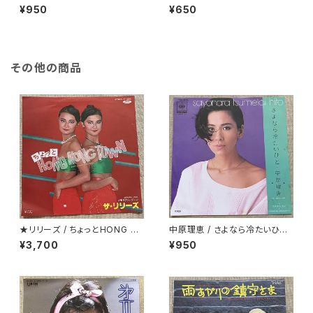
¥950
¥650
その他の商品
★リリーズ / ちょっとHONG K
中原理恵 / さよなら冷たいひと
ONG TOWN
プロモ
¥3,700
¥950