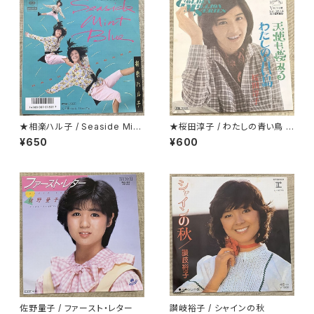
★相楽ハル子 / Seaside Mint
★桜田淳子 / わたしの青い鳥 カ
Blue
ップリング盤
¥650
¥600
佐野量子 / ファースト・レター
讃岐裕子 / シャインの秋