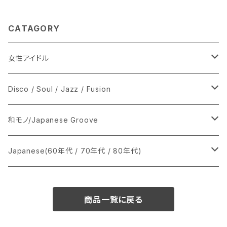
CATAGORY
女性アイドル
シングル盤
Disco / Soul / Jazz / Fusion
あ行
LP
シングル盤
和モノ/Japanese Groove
か行
A
CD
12インチ・シングル
シングル盤
Japanese(60年代 / 70年代 / 80年代)
さ行
B
8cmCDシングル
A
あ行
LP
LP
シングル盤
商品一覧に戻る
た行
C
B
か行
A
あ行
CD