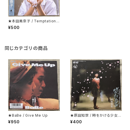
★本田美奈子 / Temptation
（誘惑）
¥500
同じカテゴリの商品
★BaBe / Give Me Up
★原田知世 / 時をかける少女
見開くとカラー・ピンナップにな
¥950
¥400
っているジャケ