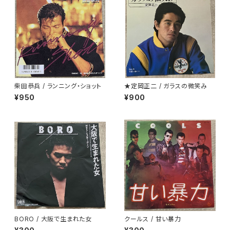
柴田恭兵 / ランニング・ショット
★定岡正二 / ガラスの微笑み
¥950
¥900
BORO / 大阪で生まれた女
クールス / 甘い暴力