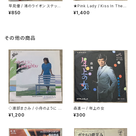
早見優 / 渚のライオン ステッカ
★Pink Lady / Kiss In The D
ー・シート付
ark 折り返し歌詞カード付
¥850
¥1,400
その他の商品
◇渡部まさみ / 小舟のように L
森進一 / 年上の女
oving You
¥1,200
¥300