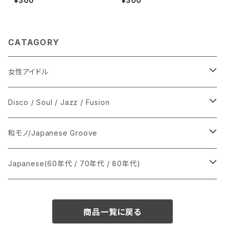
¥300
¥300
CATAGORY
女性アイドル
シングル盤
Disco / Soul / Jazz / Fusion
あ行
LP
シングル盤
和モノ/Japanese Groove
か行
A
CD
12インチ・シングル
シングル盤
Japanese(60年代 / 70年代 / 80年代)
さ行
B
8cmCDシングル
A
あ行
LP
LP
シングル盤
商品一覧に戻る
た行
C
B
か行
A
あ行
CD