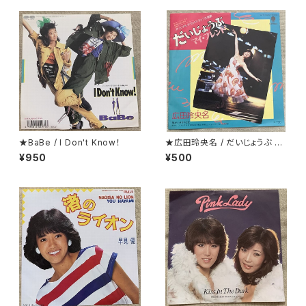
★BaBe / I Don't Know！
★広田玲央名 / だいじょうぶ マ
イ・フレンド
¥950
¥500