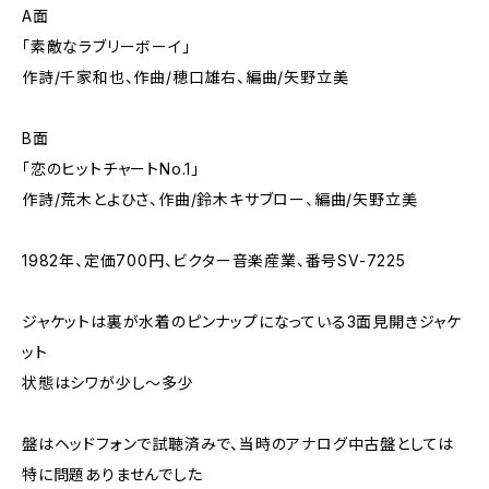
A面
「素敵なラブリーボーイ」
作詩/千家和也、作曲/穂口雄右、編曲/矢野立美
B面
「恋のヒットチャートNo.1」
作詩/荒木とよひさ、作曲/鈴木キサブロー、編曲/矢野立美
1982年、定価700円、ビクター音楽産業、番号SV-7225
ジャケットは裏が水着のピンナップになっている3面見開きジャケ
ット
状態はシワが少し～多少
盤はヘッドフォンで試聴済みで、当時のアナログ中古盤としては
特に問題ありませんでした