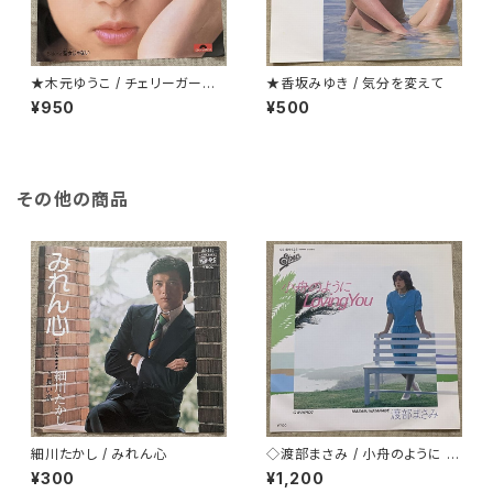
★木元ゆうこ / チェリーガーデ
★香坂みゆき / 気分を変えて
ン(桜の園)
¥950
¥500
その他の商品
細川たかし / みれん心
◇渡部まさみ / 小舟のように L
oving You
¥300
¥1,200