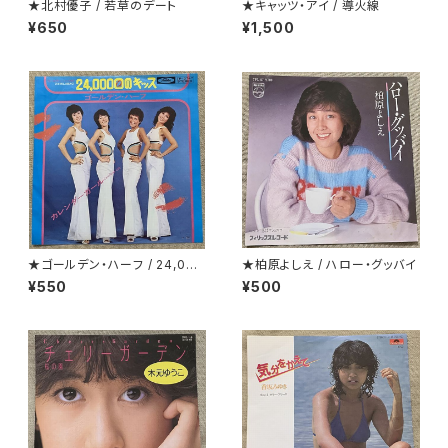
★北村優子 / 若草のデート
★キャッツ・アイ / 導火線
¥650
¥1,500
★ゴールデン・ハーフ / 24,000
★柏原よしえ / ハロー・グッバイ
回のキッス(24 Milabaci)
¥550
¥500