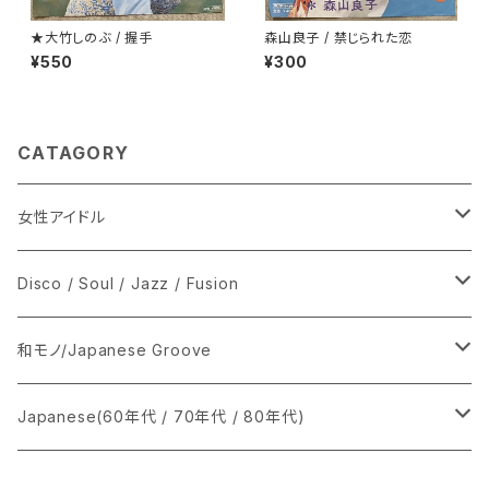
★大竹しのぶ / 握手
森山良子 / 禁じられた恋
¥550
¥300
CATAGORY
女性アイドル
シングル盤
Disco / Soul / Jazz / Fusion
あ行
LP
シングル盤
和モノ/Japanese Groove
か行
A
CD
12インチ・シングル
シングル盤
Japanese(60年代 / 70年代 / 80年代)
さ行
B
8cmCDシングル
A
あ行
LP
LP
シングル盤