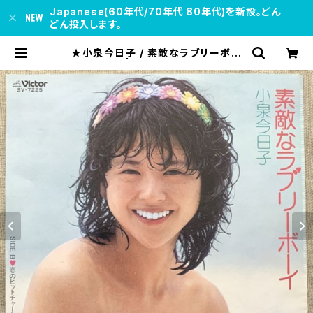
Japanese(60年代/70年代 80年代)を新設。どん
どん投入します。
★小泉今日子 / 素敵なラブリーボー
イ 別ジャケ | soul respect recor
ds