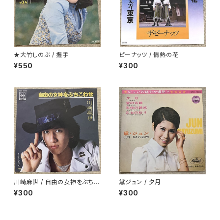
★大竹しのぶ / 握手
ピーナッツ / 情熱の花
¥550
¥300
川崎麻世 / 自由の女神をぶちこ
黛ジュン / 夕月
わせ
¥300
¥300