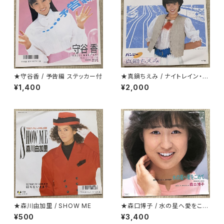
★守谷香 / 予告編 ステッカー付
★真鍋ちえみ / ナイトレイン・美
少女 プロモ
¥1,400
¥2,000
★森川由加里 / SHOW ME
★森口博子 / 水の星へ愛をこめ
て
¥500
¥3,400