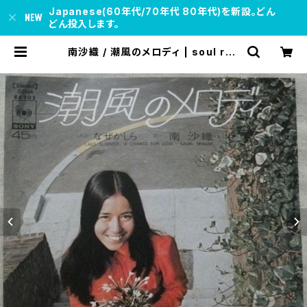
Japanese(60年代/70年代 80年代)を新設。どん
どん投入します。
南沙織 / 潮風のメロディ | soul res
pect records