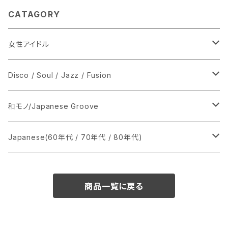
CATAGORY
女性アイドル
シングル盤
Disco / Soul / Jazz / Fusion
あ行
LP
シングル盤
和モノ/Japanese Groove
か行
A
CD
12インチ・シングル
シングル盤
Japanese(60年代 / 70年代 / 80年代)
さ行
B
8cmCDシングル
A
あ行
LP
LP
シングル盤
商品一覧に戻る
た行
C
B
か行
A
あ行
CD
な行
D
C
さ行
B
か行