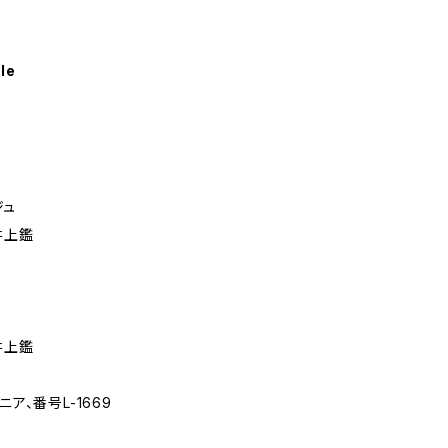
le
ジュ
井上鑑
井上鑑
ア、番号L-1669