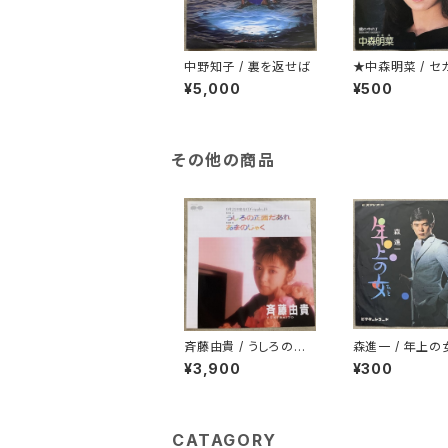
中野知子 / 裏を返せば
★中森明菜 / セ
ラブ
¥5,000
¥500
その他の商品
斉藤由貴 / うしろの正
森進一 / 年上の
面だあれ
¥3,900
¥300
CATAGORY