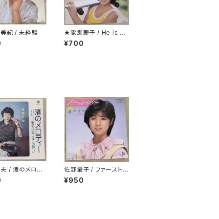
美紀 / 未経験
★能瀬慶子 / He Is コ
ットン100％
0
¥700
夫 / 渚のメロデ
佐野量子 / ファースト・
レター
0
¥950