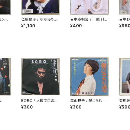
カンド・
仁藤優子 / 秋からのSu
★中森明菜 / 十戒 (19
★中野
mmer Time
84)
¥1,100
¥400
¥95
女
BORO / 大阪で生まれ
森山良子 / 禁じられた
有馬光
た女
恋
ィー
¥300
¥300
¥50