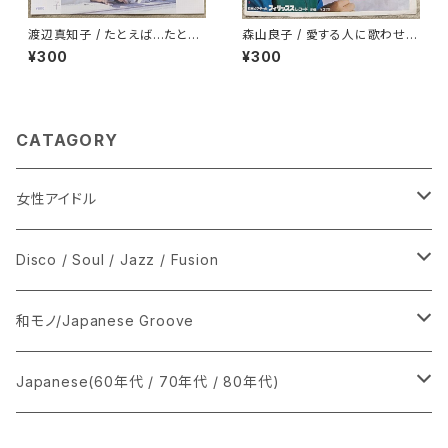
渡辺真知子 / たとえば…たとえ
森山良子 / 愛する人に歌わせな
ば
いで
¥300
¥300
CATAGORY
女性アイドル
シングル盤
Disco / Soul / Jazz / Fusion
あ行
LP
シングル盤
和モノ/Japanese Groove
か行
A
CD
12インチ・シングル
シングル盤
Japanese(60年代 / 70年代 / 80年代)
さ行
B
8cmCDシングル
A
あ行
LP
LP
シングル盤