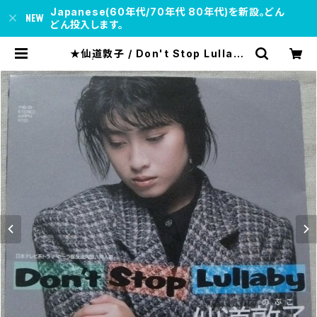
Japanese(60年代/70年代 80年代)を新設。どん
どん投入します。
★仙道敦子 / Don't Stop Lullaby
| soul respect records