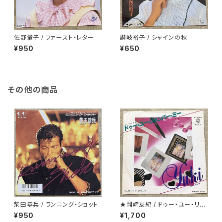
佐野量子 / ファースト・レター
讃岐裕子 / シャインの秋
¥950
¥650
その他の商品
柴田恭兵 / ランニング・ショット
★岡崎友紀 / ドゥー・ユー・リメ
ンバー・ミー
¥950
¥1,700