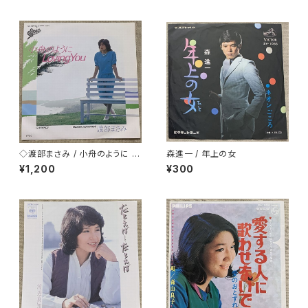
◇渡部まさみ / 小舟のように L
森進一 / 年上の女
oving You
¥1,200
¥300