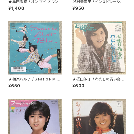
★島田歌穂 / オン マイ オウン
沢村美奈子 / インスピレーショ
ン
¥1,400
¥950
★相楽ハル子 / Seaside Mint
★桜田淳子 / わたしの青い鳥 カ
Blue
ップリング盤
¥650
¥600