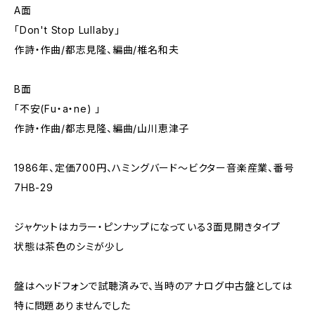
A面
「Don't Stop Lullaby」
作詩・作曲/都志見隆、編曲/椎名和夫
B面
「不安(Fu・a・ne) 」
作詩・作曲/都志見隆、編曲/山川恵津子
1986年、定価700円、ハミングバード～ビクター音楽産業、番号
7HB-29
ジャケットはカラー・ピンナップになっている3面見開きタイプ
状態は茶色のシミが少し
盤はヘッドフォンで試聴済みで、当時のアナログ中古盤としては
特に問題ありませんでした