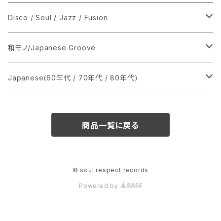
シングル盤
Disco / Soul / Jazz / Fusion
あ行
LP
シングル盤
和モノ/Japanese Groove
か行
A
CD
12インチ・シングル
シングル盤
Japanese(60年代 / 70年代 / 80年代)
さ行
B
8cmCDシングル
A
あ行
LP
LP
シングル盤
商品一覧に戻る
た行
C
B
か行
A
あ行
CD
な行
D
C
さ行
B
か行
A
© soul respect records
Powered by
は行
E
D
た行
C
さ行
B
ま行
F
E
な行
D
た行