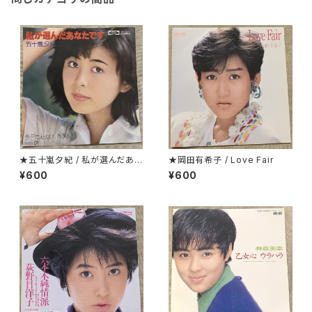
★五十嵐夕紀 / 私が選んだあな
★岡田有希子 / Love Fair
たです
¥600
¥600