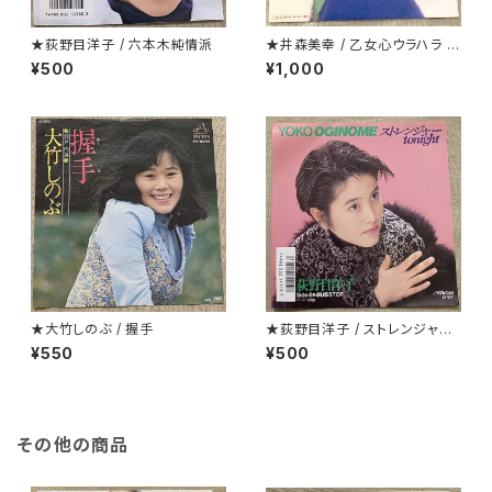
★荻野目洋子 / 六本木純情派
★井森美幸 / 乙女心ウラハラ プ
ロモ
¥500
¥1,000
★大竹しのぶ / 握手
★荻野目洋子 / ストレンジャーt
onight
¥550
¥500
その他の商品