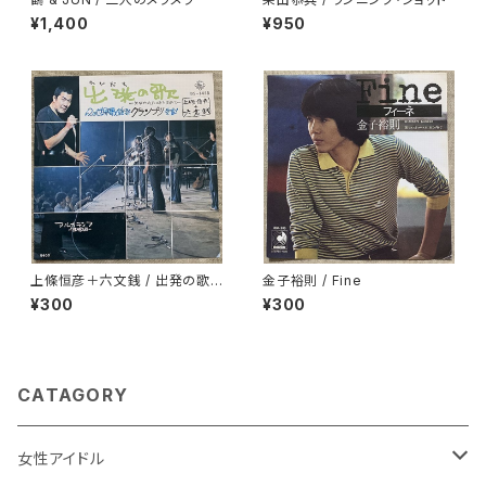
¥1,400
¥950
上條恒彦＋六文銭 / 出発の歌 -
金子裕則 / Fine
失なわれた時を求めて-
¥300
¥300
CATAGORY
女性アイドル