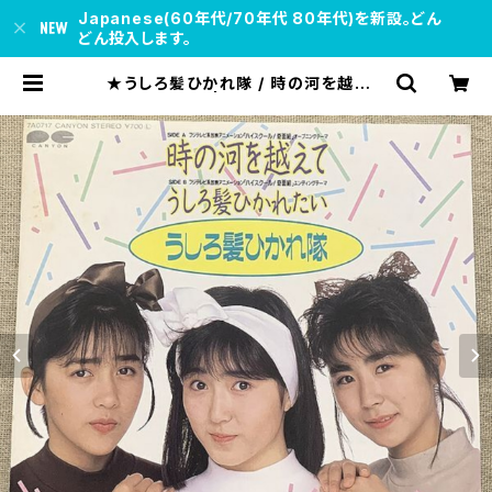
Japanese(60年代/70年代 80年代)を新設。どん
どん投入します。
★うしろ髪ひかれ隊 / 時の河を越えて
ステッカー付 | soul respect rec
ords