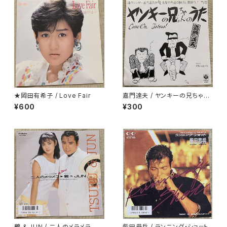
★岡田有希子 / Love Fair
嘉門達夫 / ヤンキーの兄ちゃん
のうた
¥600
¥300
鶴 & JUN / 二人のメラメラ
柴田恭兵 / ランニング・ショット