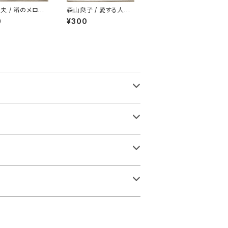
夫 / 渚のメロデ
森山良子 / 愛する人に
歌わせないで
0
¥300