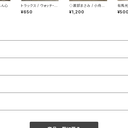
れん心
トラックス / ウォッチ・ア
◇渡部まさみ / 小舟の
有馬光
ウト
ように Loving You
ィー
¥650
¥1,200
¥50