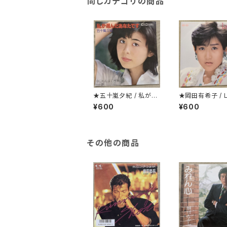
同じカテゴリの商品
★五十嵐夕紀 / 私が選
★岡田有希子 / L
んだあなたです
Fair
¥600
¥600
その他の商品