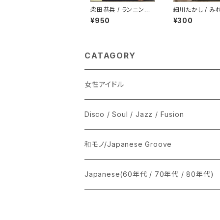
柴田恭兵 / ランニング・
細川たかし / み
ショット
¥950
¥300
CATAGORY
女性アイドル
シングル盤
Disco / Soul / Jazz / Fusion
あ行
LP
シングル盤
和モノ/Japanese Groove
か行
A
CD
12インチ・シングル
シングル盤
Japanese(60年代 / 70年代 / 80年代)
さ行
B
8cmCDシングル
A
あ行
LP
LP
シングル盤