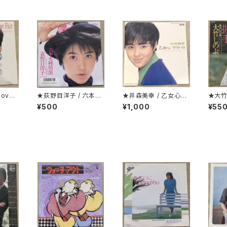
ove
★荻野目洋子 / 六本木
★井森美幸 / 乙女心ウ
★大竹
純情派
ラハラ プロモ
¥500
¥1,000
¥55