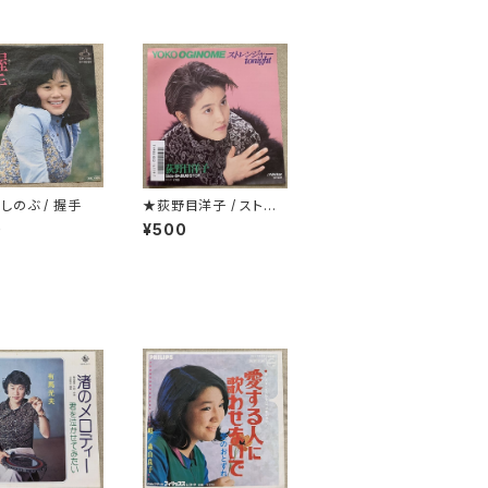
しのぶ / 握手
★荻野目洋子 / ストレ
ンジャーtonight
0
¥500