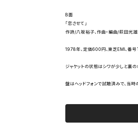
B面
「恋させて」
作詩/八坂裕子、作曲・編曲/萩田光雄
1978年、定価600円、東芝EMI、番号T
ジャケットの状態はシワが少しと裏
盤はヘッドフォンで試聴済みで、当時