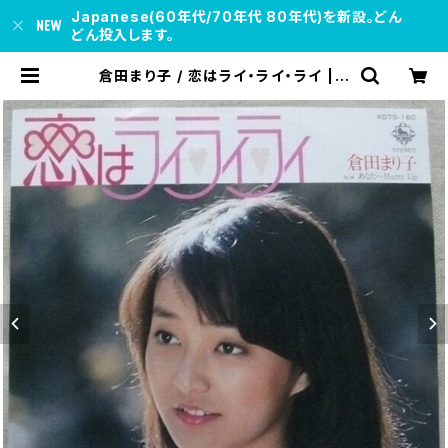
Japanese(60年代/70年代 80年代)を新設。どん
どん投入します。
倉田まり子 / 恋はライ・ライ・ライ | s
oul respect records