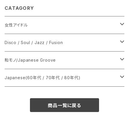
CATAGORY
女性アイドル
シングル盤
Disco / Soul / Jazz / Fusion
あ行
LP
シングル盤
和モノ/Japanese Groove
か行
A
CD
12インチ・シングル
シングル盤
Japanese(60年代 / 70年代 / 80年代)
さ行
B
8cmCDシングル
A
あ行
LP
LP
シングル盤
商品一覧に戻る
た行
C
B
か行
A
あ行
CD
な行
D
C
さ行
B
か行