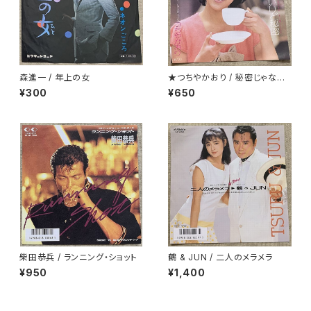
森進一 / 年上の女
★つちやかおり / 秘密じゃない
けど秘密
¥300
¥650
柴田恭兵 / ランニング・ショット
鶴 & JUN / 二人のメラメラ
¥950
¥1,400