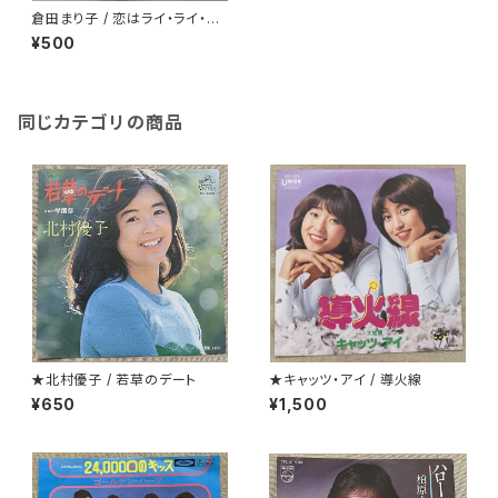
倉田まり子 / 恋はライ・ライ・ラ
イ
¥500
同じカテゴリの商品
★北村優子 / 若草のデート
★キャッツ・アイ / 導火線
¥650
¥1,500