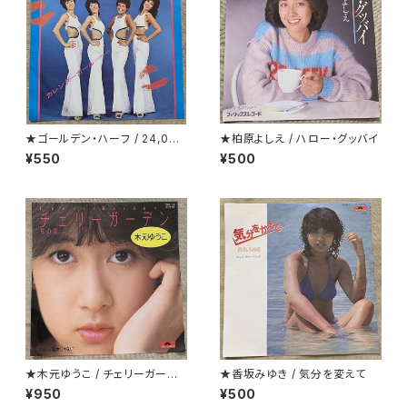
★ゴールデン・ハーフ / 24,000
★柏原よしえ / ハロー・グッバイ
回のキッス(24 Milabaci)
¥550
¥500
★木元ゆうこ / チェリーガーデ
★香坂みゆき / 気分を変えて
ン(桜の園)
¥950
¥500