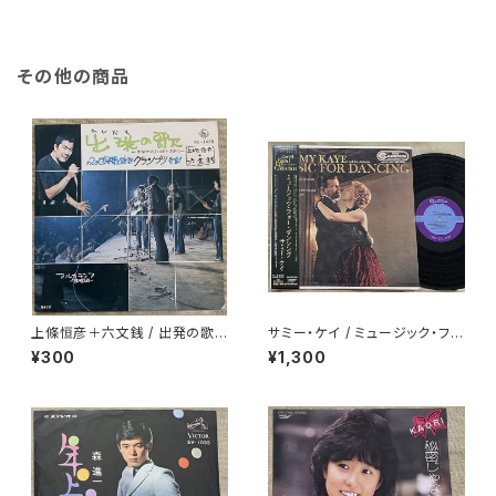
その他の商品
上條恒彦＋六文銭 / 出発の歌 -
サミー・ケイ / ミュージック・フォ
失なわれた時を求めて-
ー・ダンシング
¥300
¥1,300