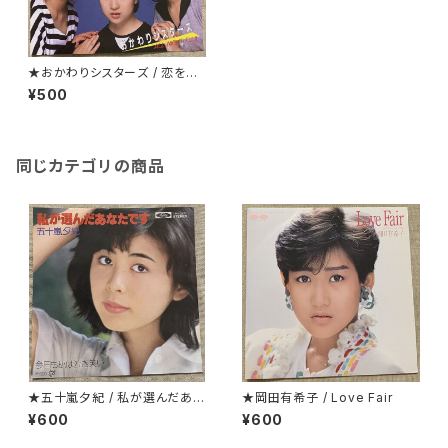
★おかわりシスターズ / 恋をア
ンコール
¥500
同じカテゴリの商品
★五十嵐夕紀 / 私が選んだあな
★岡田有希子 / Love Fair
たです
¥600
¥600