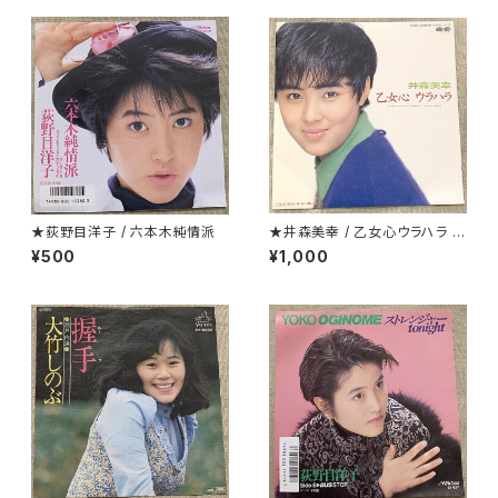
★荻野目洋子 / 六本木純情派
★井森美幸 / 乙女心ウラハラ プ
ロモ
¥500
¥1,000