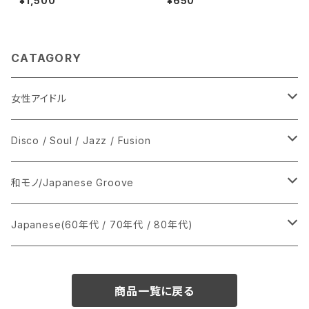
¥1,500
¥650
CATAGORY
女性アイドル
シングル盤
Disco / Soul / Jazz / Fusion
あ行
LP
シングル盤
和モノ/Japanese Groove
か行
A
CD
12インチ・シングル
シングル盤
Japanese(60年代 / 70年代 / 80年代)
さ行
B
8cmCDシングル
A
あ行
LP
LP
シングル盤
商品一覧に戻る
た行
C
B
か行
A
あ行
CD