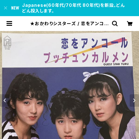
Japanese(60年代/70年代 80年代)を新設。どん
どん投入します。
★おかわりシスターズ / 恋をアンコー
ル | soul respect records