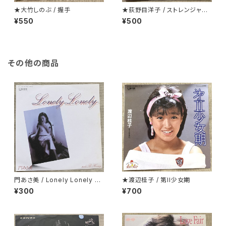
★大竹しのぶ / 握手
★荻野目洋子 / ストレンジャーt
onight
¥550
¥500
その他の商品
門あさ美 / Lonely Lonely H
★渡辺桂子 / 第II少女期
oney
¥300
¥700