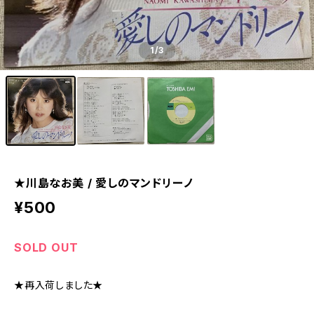
1
/3
★川島なお美 / 愛しのマンドリーノ
¥500
SOLD OUT
★再入荷しました★