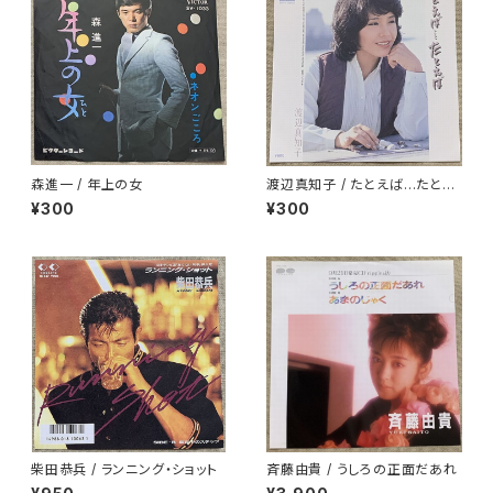
森進一 / 年上の女
渡辺真知子 / たとえば…たとえ
ば
¥300
¥300
柴田恭兵 / ランニング・ショット
斉藤由貴 / うしろの正面だあれ