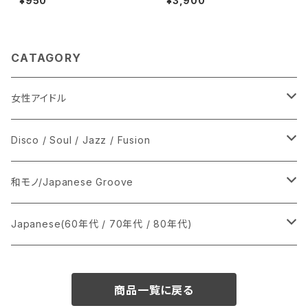
¥950
¥3,900
CATAGORY
女性アイドル
シングル盤
Disco / Soul / Jazz / Fusion
あ行
LP
シングル盤
和モノ/Japanese Groove
か行
A
CD
12インチ・シングル
シングル盤
Japanese(60年代 / 70年代 / 80年代)
さ行
B
8cmCDシングル
A
あ行
LP
LP
シングル盤
商品一覧に戻る
た行
C
B
か行
A
あ行
CD