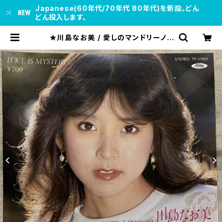
Japanese(60年代/70年代 80年代)を新設。どん
どん投入します。
★川島なお美 / 愛しのマンドリーノ |
soul respect records