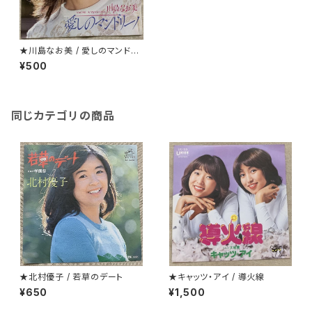
★川島なお美 / 愛しのマンドリ
ーノ
¥500
同じカテゴリの商品
★北村優子 / 若草のデート
★キャッツ・アイ / 導火線
¥650
¥1,500