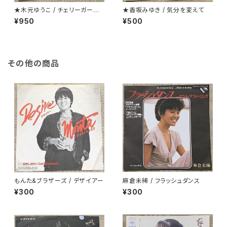
★木元ゆうこ / チェリーガーデ
★香坂みゆき / 気分を変えて
ン(桜の園)
¥950
¥500
その他の商品
もんた&ブラザーズ / デザイアー
麻倉未稀 / フラッシュダンス
¥300
¥300