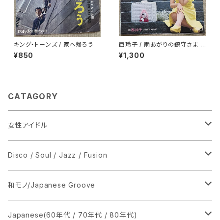
キング・トーンズ / 家へ帰ろう
西玲子 / 雨あがりの鎮守さま プ
ロモ
¥850
¥1,300
CATAGORY
女性アイドル
シングル盤
Disco / Soul / Jazz / Fusion
あ行
LP
シングル盤
和モノ/Japanese Groove
か行
A
CD
12インチ・シングル
シングル盤
Japanese(60年代 / 70年代 / 80年代)