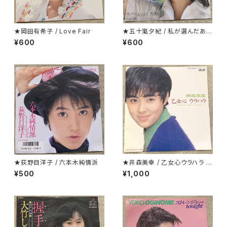
★岡田有希子 / Love Fair
★五十嵐夕紀 / 私が選んだあな
たです
¥600
¥600
★荻野目洋子 / 六本木純情派
★井森美幸 / 乙女心ウラハラ プ
ロモ
¥500
¥1,000