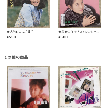
★大竹しのぶ / 握手
★荻野目洋子 / ストレンジャーt
onight
¥550
¥500
その他の商品