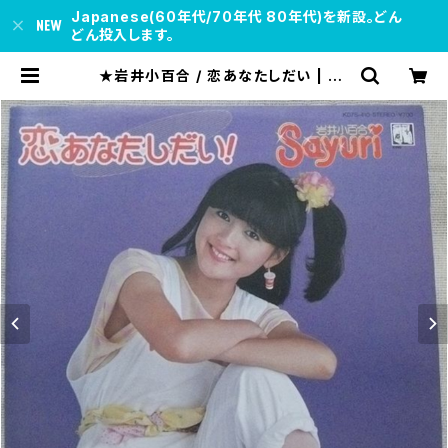
Japanese(60年代/70年代 80年代)を新設。どん
どん投入します。
★岩井小百合 / 恋あなたしだい | so
ul respect records