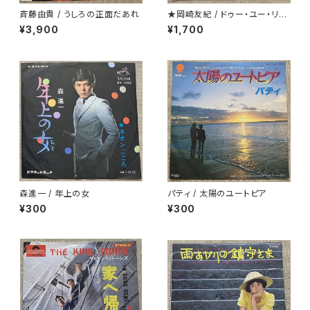
斉藤由貴 / うしろの正面だあれ
★岡崎友紀 / ドゥー・ユー・リメ
ンバー・ミー
¥3,900
¥1,700
森進一 / 年上の女
パティ / 太陽のユートピア
¥300
¥300