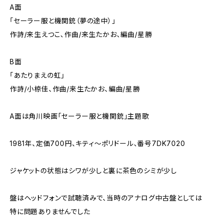
A面
「セーラー服と機関銃（夢の途中）」
作詩/来生えつこ、作曲/来生たかお、編曲/星勝
B面
「あたりまえの虹」
作詩/小椋佳、作曲/来生たかお、編曲/星勝
A面は角川映画｢セーラー服と機関銃｣主題歌
1981年、定価700円、キティ～ポリドール、番号7DK7020
ジャケットの状態はシワが少しと裏に茶色のシミが少し
盤はヘッドフォンで試聴済みで、当時のアナログ中古盤としては
特に問題ありませんでした