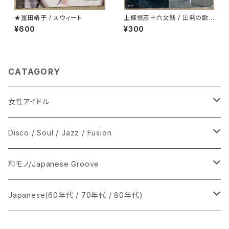
★冨田靖子 / スウィート
上條恒彦＋六文銭 / 出発の歌 -
失なわれた時を求めて-
¥600
¥300
CATAGORY
女性アイドル
シングル盤
Disco / Soul / Jazz / Fusion
あ行
LP
シングル盤
和モノ/Japanese Groove
か行
A
CD
12インチ・シングル
シングル盤
Japanese(60年代 / 70年代 / 80年代)
さ行
B
8cmCDシングル
A
あ行
LP
LP
シングル盤