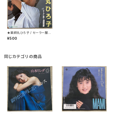
★薬師丸ひろ子 / セーラー服と
機関銃
¥500
同じカテゴリの商品