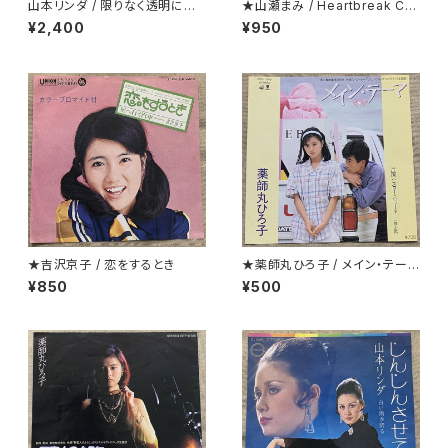
山本リンダ / 限りなく透明に近
★山瀬まみ / Heartbreak Caf
いダンス
e
¥2,400
¥950
★吉沢京子 / 恋をするとき
★薬師丸ひろ子 / メイン・テーマ
クリアー盤
¥850
¥500