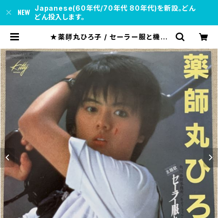
Japanese(60年代/70年代 80年代)を新設。どん
どん投入します。
★薬師丸ひろ子 / セーラー服と機関
銃 | soul respect records