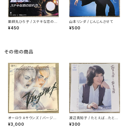
薬師丸ひろ子 / ステキな恋の忘
山本リンダ / じんじんさせて
れ方
¥450
¥500
その他の商品
オーロラ Aサウンズ / バージン
渡辺真知子 / たとえば…たとえ
ロード
ば
¥3,000
¥300