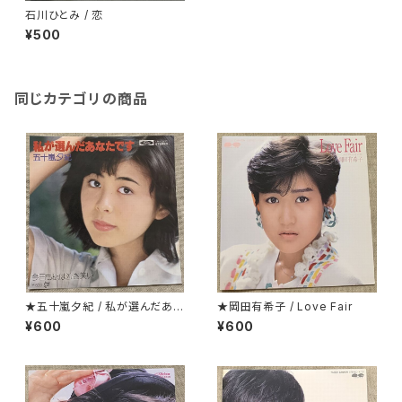
石川ひとみ / 恋
¥500
同じカテゴリの商品
★五十嵐夕紀 / 私が選んだあな
★岡田有希子 / Love Fair
たです
¥600
¥600