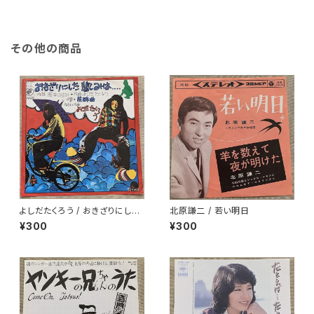
その他の商品
よしだたくろう / おきざりにした
北原謙二 / 若い明日
悲しみは
¥300
¥300