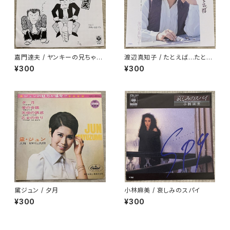
嘉門達夫 / ヤンキーの兄ちゃん
渡辺真知子 / たとえば…たとえ
のうた
ば
¥300
¥300
黛ジュン / 夕月
小林麻美 / 哀しみのスパイ
¥300
¥300