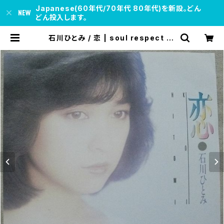
Japanese(60年代/70年代 80年代)を新設。どん
どん投入します。
石川ひとみ / 恋 | soul respect re
cords