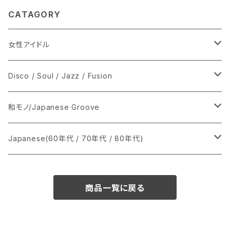
CATAGORY
女性アイドル
シングル盤
Disco / Soul / Jazz / Fusion
あ行
LP
シングル盤
和モノ/Japanese Groove
か行
A
CD
12インチ・シングル
シングル盤
Japanese(60年代 / 70年代 / 80年代)
さ行
B
8cmCDシングル
A
あ行
LP
LP
シングル盤
商品一覧に戻る
た行
C
B
か行
A
あ行
CD
な行
D
C
さ行
B
か行