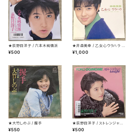
★荻野目洋子 / 六本木純情派
★井森美幸 / 乙女心ウラハラ プ
ロモ
¥500
¥1,000
★大竹しのぶ / 握手
★荻野目洋子 / ストレンジャーt
onight
¥550
¥500