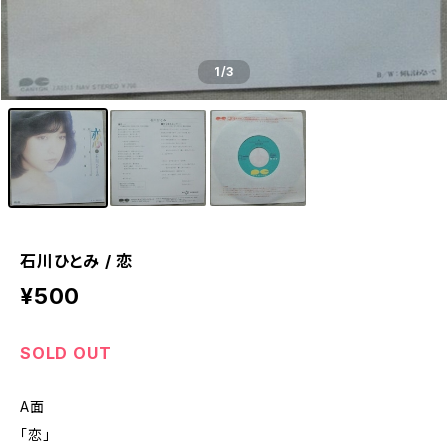
1
/3
石川ひとみ / 恋
¥500
SOLD OUT
A面
「恋」