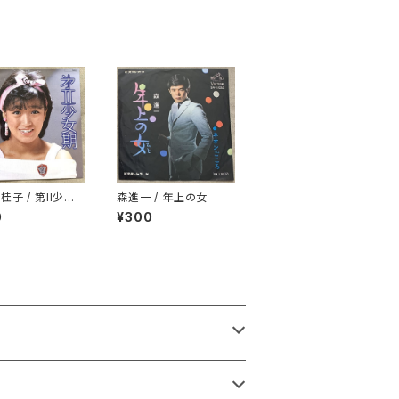
桂子 / 第II少女
森進一 / 年上の女
0
¥300