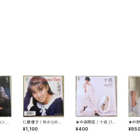
カンド・
仁藤優子 / 秋からのSu
★中森明菜 / 十戒 (19
★中野
mmer Time
84)
¥1,100
¥400
¥95