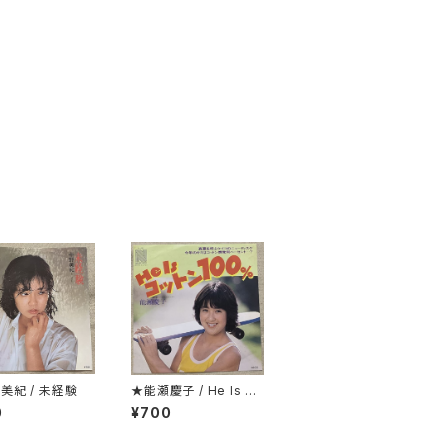
美紀 / 未経験
★能瀬慶子 / He Is コ
ットン100％
0
¥700