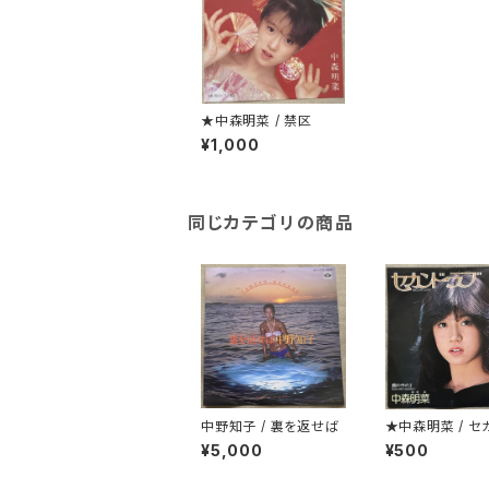
★中森明菜 / 禁区
¥1,000
同じカテゴリの商品
中野知子 / 裏を返せば
★中森明菜 / セ
ラブ
¥5,000
¥500