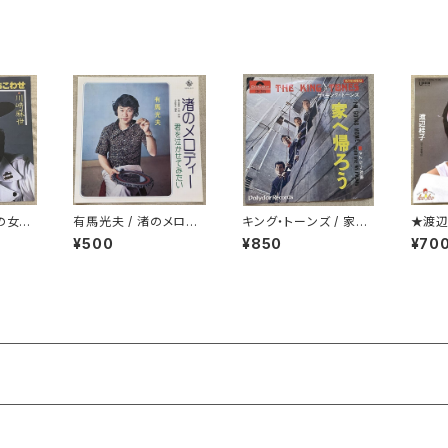
由の女神
有馬光夫 / 渚のメロデ
キング・トーンズ / 家へ
★渡辺
ィー
帰ろう
期
¥500
¥850
¥70