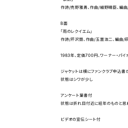
作詩/売野雅勇、作曲/細野晴臣、編曲
B面
「雨のレクイエム」
作詩/芹沢類、作曲/玉置浩二、編曲/
1983年、定価700円、ワーナー・パイオ
ジャケットは横にファンクラブ申込
状態はシワが少し
アンケート葉書付
状態は折れ目付近に経年のものと思
ビデオの宣伝シート付