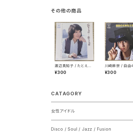
その他の商品
渡辺真知子 / たとえ
川崎麻世 / 自
ば…たとえば
をぶちこわせ
¥300
¥300
CATAGORY
女性アイドル
シングル盤
Disco / Soul / Jazz / Fusion