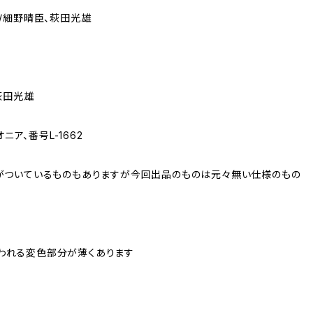
/細野晴臣、萩田光雄
萩田光雄
ニア、番号L-1662
書がついているものもありますが今回出品のものは元々無い仕様のもの
われる変色部分が薄くあります