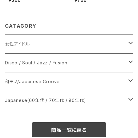
¥300
¥700
CATAGORY
女性アイドル
シングル盤
Disco / Soul / Jazz / Fusion
あ行
LP
シングル盤
和モノ/Japanese Groove
か行
A
CD
12インチ・シングル
シングル盤
Japanese(60年代 / 70年代 / 80年代)
さ行
B
8cmCDシングル
A
あ行
LP
LP
シングル盤
商品一覧に戻る
た行
C
B
か行
A
あ行
CD