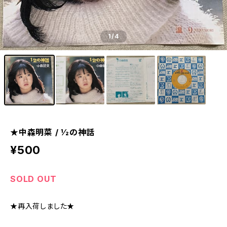
1
/4
★中森明菜 / 1⁄2の神話
¥500
SOLD OUT
★再入荷しました★