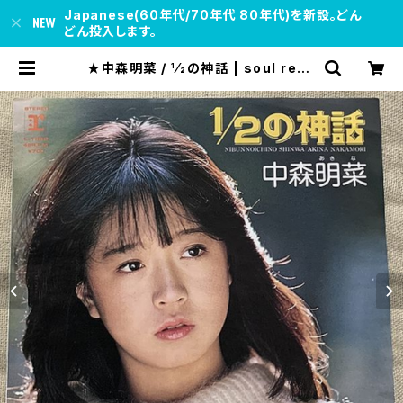
Japanese(60年代/70年代 80年代)を新設。どん
どん投入します。
★中森明菜 / 1⁄2の神話 | soul resp
ect records