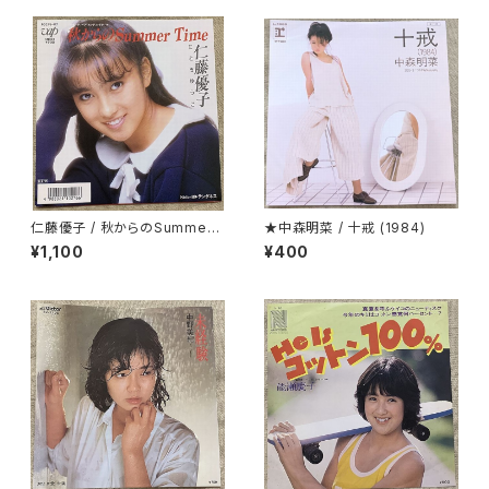
仁藤優子 / 秋からのSummer
★中森明菜 / 十戒 (1984)
Time
¥1,100
¥400