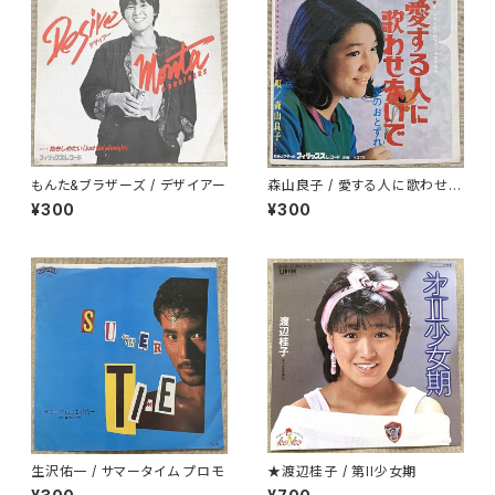
もんた&ブラザーズ / デザイアー
森山良子 / 愛する人に歌わせな
いで
¥300
¥300
生沢佑一 / サマータイム プロモ
★渡辺桂子 / 第II少女期