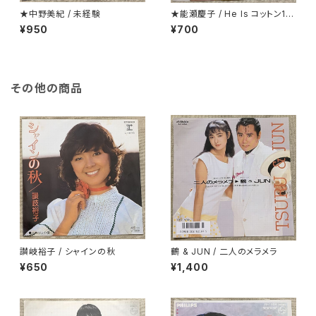
★中野美紀 / 未経験
★能瀬慶子 / He Is コットン10
0％
¥950
¥700
その他の商品
讃岐裕子 / シャインの秋
鶴 & JUN / 二人のメラメラ
¥650
¥1,400