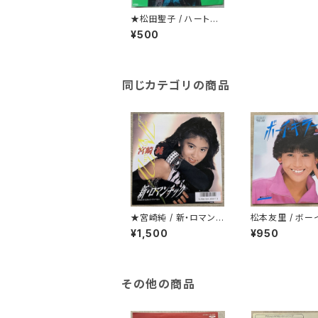
★松田聖子 / ハートの
イアリング
¥500
同じカテゴリの商品
★宮崎純 / 新・ロマンチ
松本友里 / ボー
ック
ー
¥1,500
¥950
その他の商品