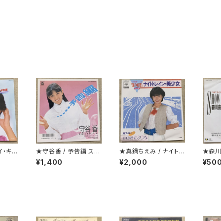
イ・キラ
★守谷香 / 予告編 ステ
★真鍋ちえみ / ナイトレ
★森川
ッカー付
イン・美少女 プロモ
ME
¥1,400
¥2,000
¥50