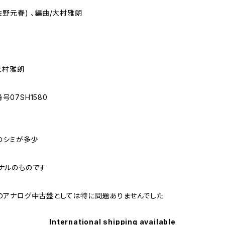
e(佐野元春) 、編曲/大村雅朗
大村雅朗
号07SH1580
のシミが多少
ナルのものです
のアナログ中古盤としては特に問題ありませんでした
International shipping available