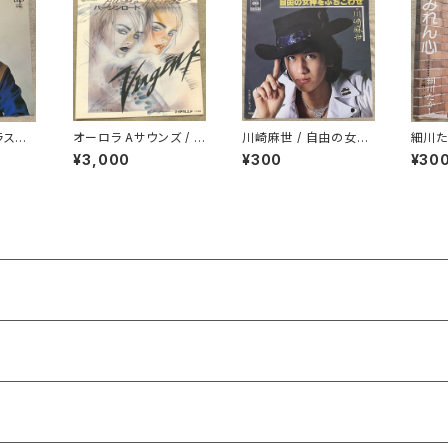
ラスの
オーロラ Aサウンズ / バ
川崎麻世 / 自由の女神
細川た
ージンロード
をぶちこわせ
¥3,000
¥300
¥30