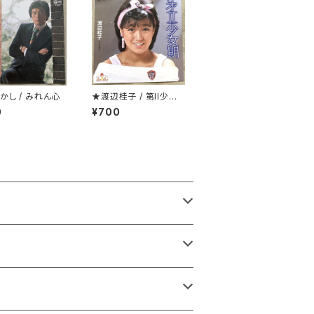
かし / みれん心
★渡辺桂子 / 第II少女
期
0
¥700