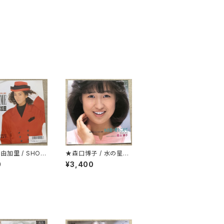
由加里 / SHOW
★森口博子 / 水の星へ
愛をこめて
0
¥3,400