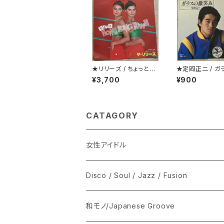
★リリーズ / ちょっとH
★定岡正二 / ガ
ONG KONG TOWN
微笑み
¥3,700
¥900
CATAGORY
女性アイドル
シングル盤
Disco / Soul / Jazz / Fusion
あ行
LP
シングル盤
和モノ/Japanese Groove