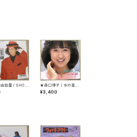
由加里 / SHOW
★森口博子 / 水の星へ
愛をこめて
0
¥3,400