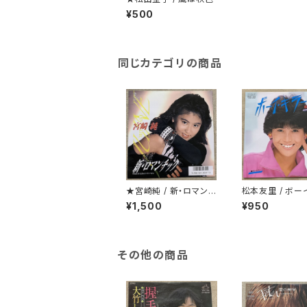
¥500
同じカテゴリの商品
★宮崎純 / 新・ロマンチ
松本友里 / ボー
ック
ー
¥1,500
¥950
その他の商品