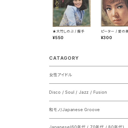
★大竹しのぶ / 握手
ピーター / 愛の
¥550
¥300
CATAGORY
女性アイドル
シングル盤
Disco / Soul / Jazz / Fusion
あ行
LP
シングル盤
和モノ/Japanese Groove
か行
A
CD
12インチ・シングル
シングル盤
Japanese(60年代 / 70年代 / 80年代)