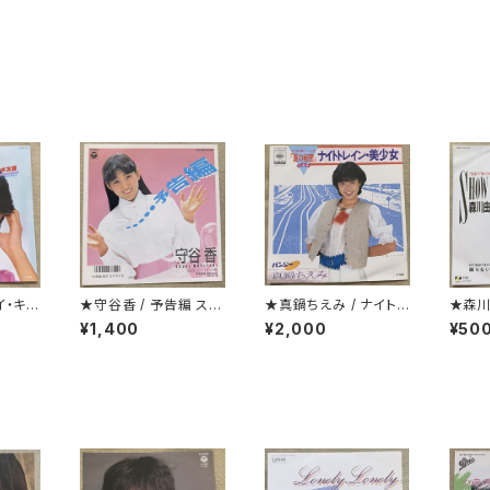
イ・キラ
★守谷香 / 予告編 ステ
★真鍋ちえみ / ナイトレ
★森川
ッカー付
イン・美少女 プロモ
ME
¥1,400
¥2,000
¥50