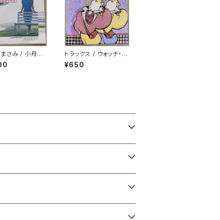
まさみ / 小舟の
トラックス / ウォッチ・ア
Loving You
ウト
00
¥650