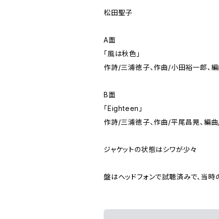
松田聖子
A面
「風は秋色」
作詩/三浦徳子、作曲/小田裕一郎、編
B面
「Eighteen」
作詩/三浦徳子、作曲/平尾昌晃、編曲
ジャケットの状態はシワが少々
盤はヘッドフォンで試聴済みで、当時