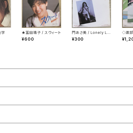
美学
★冨田靖子 / スウィート
門あさ美 / Lonely Lo
◇渡部
nely Honey
ように 
¥600
¥300
¥1,2