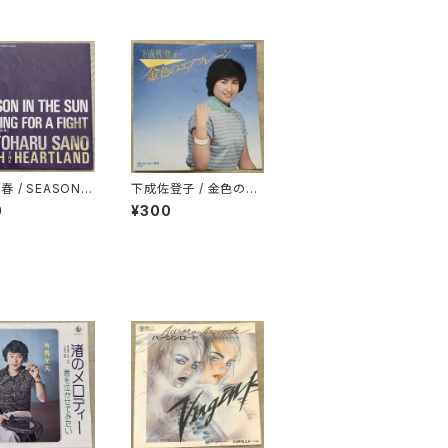
 / SEASON I
下成佐登子 / 金色のエ
E SUN -夏草の
アプレーン
0
¥300