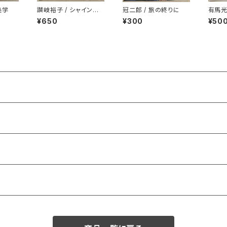
美学
讃岐裕子 / シャインの
冠二郎 / 旅の終りに
有馬光
秋
ィー
¥650
¥300
¥50