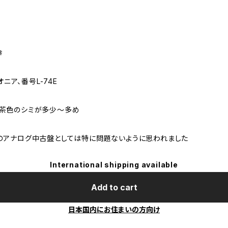
幸
オニア、番号L-74E
に茶色のシミが多少～多め
のアナログ中古盤としては特に問題ないように思われました
International shipping available
Add to cart
日本国内にお住まいの方向け