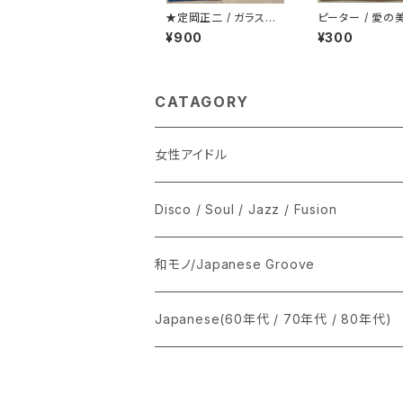
★定岡正二 / ガラスの
ピーター / 愛の
微笑み
¥900
¥300
CATAGORY
女性アイドル
シングル盤
Disco / Soul / Jazz / Fusion
あ行
LP
シングル盤
和モノ/Japanese Groove
か行
A
CD
12インチ・シングル
シングル盤
Japanese(60年代 / 70年代 / 80年代)
さ行
B
8cmCDシングル
A
あ行
LP
LP
シングル盤