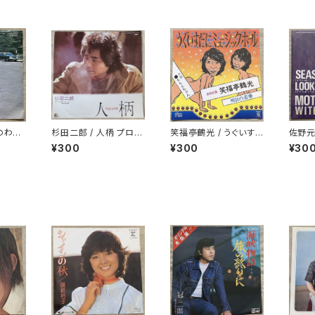
のわか
杉田二郎 / 人柄 プロモ
笑福亭鶴光 / うぐいす
佐野元春
白ラベル
だにミュージックホール
N TH
¥300
¥300
¥30
誘い