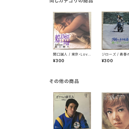
同じカテゴリの商品
関口誠人 / 東京・Love
ジローズ / 青春
rs Map
れ道
¥300
¥300
その他の商品