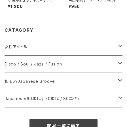
◇渡部まさみ / 小舟のように L
柴田恭兵 / ランニング・ショット
oving You
¥1,200
¥950
CATAGORY
女性アイドル
シングル盤
Disco / Soul / Jazz / Fusion
あ行
LP
シングル盤
和モノ/Japanese Groove
か行
A
CD
12インチ・シングル
シングル盤
Japanese(60年代 / 70年代 / 80年代)
さ行
B
8cmCDシングル
A
あ行
LP
LP
シングル盤
商品一覧に戻る