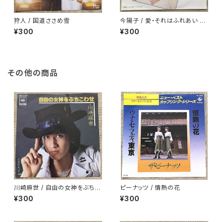
狩人 / 国道ささめ雪
今陽子 / 愛・それはふれあい 白
ラベル
¥300
¥300
その他の商品
川崎麻世 / 自由の女神をぶちこ
ピーナッツ / 情熱の花
わせ
¥300
¥300