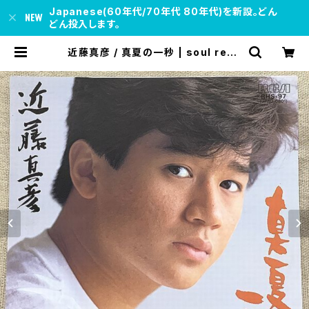
Japanese(60年代/70年代 80年代)を新設。どん
どん投入します。
近藤真彦 / 真夏の一秒 | soul resp
ect records