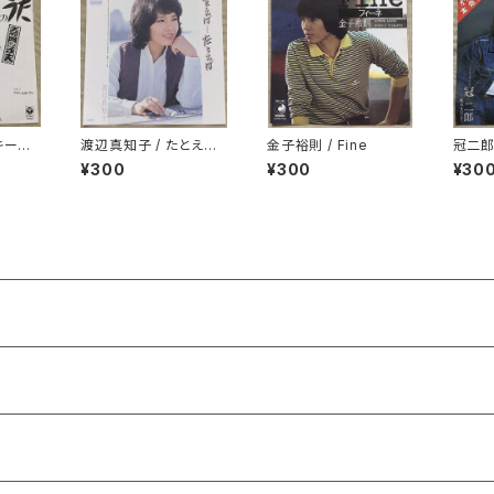
キーの
渡辺真知子 / たとえ
金子裕則 / Fine
冠二郎
ば…たとえば
¥300
¥300
¥30