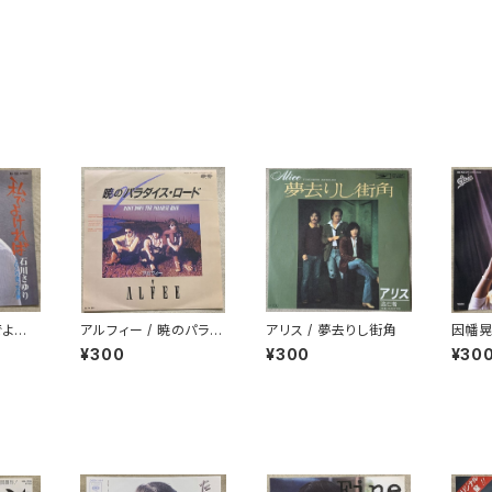
でよけ
アルフィー / 暁のパラダ
アリス / 夢去りし街角
因幡晃
イス・ロード
で美し
¥300
¥300
¥30