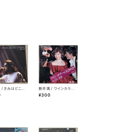
 / きみはどこま
新井満 / ワインカラー
くなるのか
のときめき
0
¥300