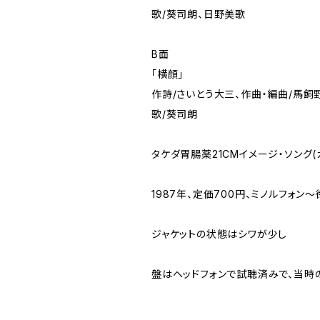
歌/葵司朗、日野美歌
B面
「横顔」
作詩/さいとう大三、作曲・編曲/馬飼
歌/葵司朗
タケダ胃腸薬21CMイメージ・ソング(
1987年、定価700円、ミノルフォン～
ジャケットの状態はシワが少し
盤はヘッドフォンで試聴済みで、当時