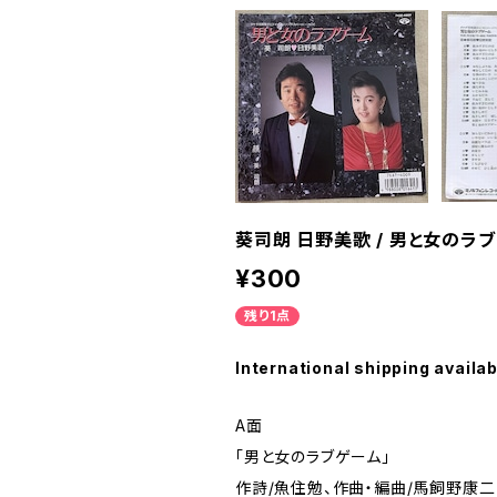
葵司朗 日野美歌 / 男と女のラ
¥300
残り1点
International shipping availab
A面
「男と女のラブゲーム」
作詩/魚住勉、作曲・編曲/馬飼野康二