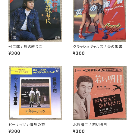
冠二郎 / 旅の終りに
クラッシュギャルズ / 炎の聖書
¥300
¥300
ピーナッツ / 情熱の花
北原謙二 / 若い明日
¥300
¥300