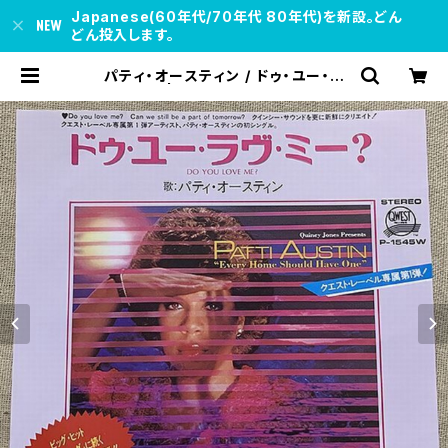
Japanese(60年代/70年代 80年代)を新設。どん
どん投入します。
パティ・オースティン / ドゥ・ユー・ラ
ヴ・ミー? | soul respect record
s