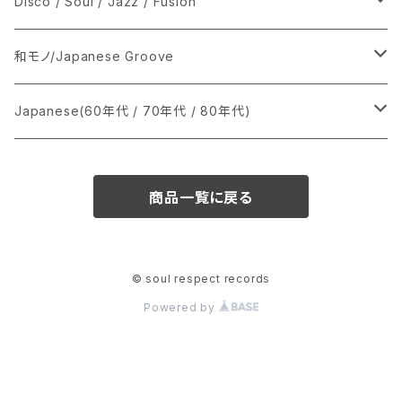
シングル盤
Disco / Soul / Jazz / Fusion
あ行
LP
シングル盤
和モノ/Japanese Groove
か行
A
CD
12インチ・シングル
シングル盤
Japanese(60年代 / 70年代 / 80年代)
さ行
B
8cmCDシングル
A
あ行
LP
LP
シングル盤
商品一覧に戻る
た行
C
B
か行
A
あ行
CD
な行
D
C
さ行
B
か行
A
© soul respect records
Powered by
は行
E
D
た行
C
さ行
B
ま行
F
E
な行
D
た行
C