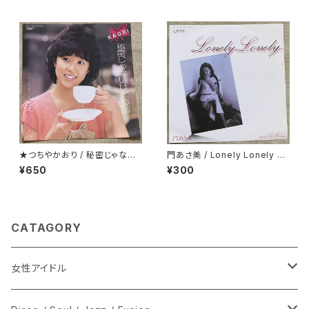
★つちやかおり / 秘密じゃない
門あさ美 / Lonely Lonely H
けど秘密
oney
¥650
¥300
CATAGORY
女性アイドル