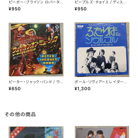
ピーボー・ブライソン ロバータ・
ピープルズ･チョイス / ディスコ
フラック / 愛のセレブレイション
天国
¥950
¥950
ピーター・ジャック・バンド / ウォ
ポール・リヴィアーとレイダース
ーキン・オン・ミュージック
/ ふたりはソウルフル
¥650
¥1,300
その他の商品