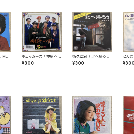
s Mus
チェッカーズ / 神様ヘル
徳久広司 / 北へ帰ろう
とんぼ
プ!
の詩
¥300
¥300
¥30