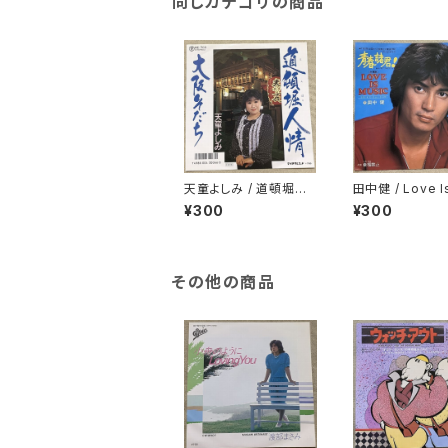
同じカテゴリの商品
天童よしみ / 道頓堀人
田中健 / Love I
情
ic プロモ
¥300
¥300
その他の商品