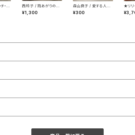
ッチ・ア
西玲子 / 雨あがりの鎮
森山良子 / 愛する人に
★リリ
守さま プロモ
歌わせないで
ONG 
¥1,300
¥300
¥3,7