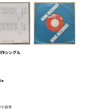
制作シングル
le
/小谷充