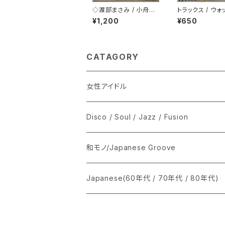
◇渡部まさみ / 小舟の
トラックス / ウォ
ように Loving You
ウト
¥1,200
¥650
CATAGORY
女性アイドル
シングル盤
Disco / Soul / Jazz / Fusion
あ行
LP
シングル盤
和モノ/Japanese Groove
か行
A
CD
12インチ・シングル
シングル盤
Japanese(60年代 / 70年代 / 80年代)
さ行
B
8cmCDシングル
A
あ行
LP
LP
シングル盤