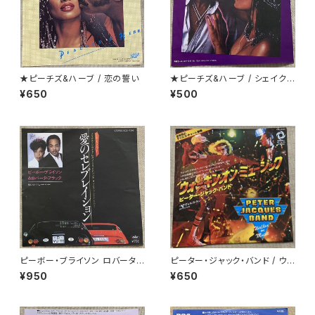
★ピーチズ&ハーブ / 恋の誓い
★ピーチズ&ハーブ / シェイク・
ユア・グルーヴ
¥650
¥500
ピーボー・ブライソン ロバータ・
ピーター・ジャック・バンド / ウォ
フラック / 愛のセレブレイション
ーキン・オン・ミュージック
¥950
¥650