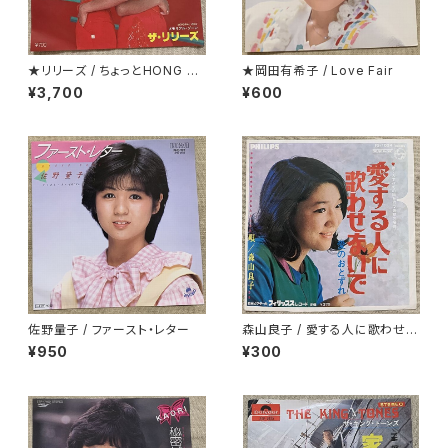
★リリーズ / ちょっとHONG K
★岡田有希子 / Love Fair
ONG TOWN
¥3,700
¥600
佐野量子 / ファースト・レター
森山良子 / 愛する人に歌わせな
いで
¥950
¥300