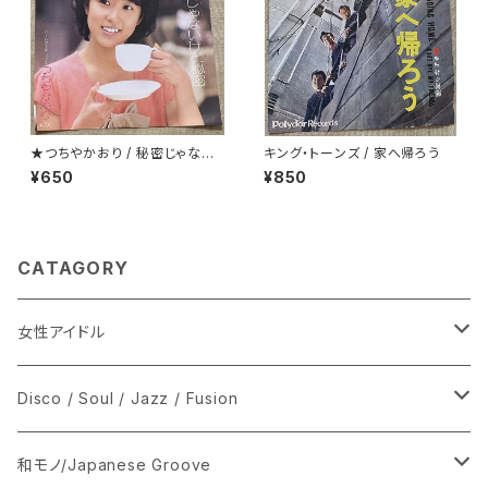
★つちやかおり / 秘密じゃない
キング・トーンズ / 家へ帰ろう
けど秘密
¥650
¥850
CATAGORY
女性アイドル
シングル盤
Disco / Soul / Jazz / Fusion
あ行
LP
シングル盤
和モノ/Japanese Groove