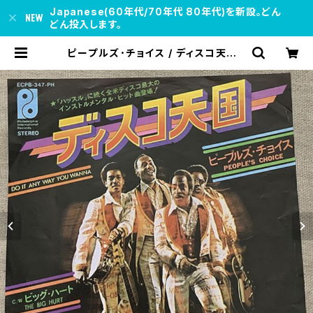
Japanese(60年代/70年代 80年代)を新設。どん
どん投入します。
ピープルズ･チョイス / ディスコ天国 |
soul respect records