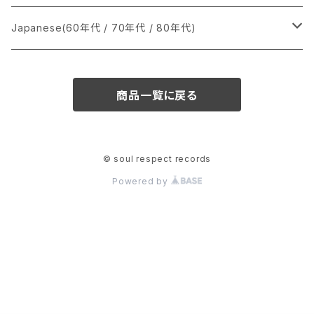
か行
A
CD
12インチ・シングル
シングル盤
Japanese(60年代 / 70年代 / 80年代)
さ行
B
8cmCDシングル
A
あ行
LP
LP
シングル盤
商品一覧に戻る
た行
C
B
か行
A
あ行
CD
な行
D
C
さ行
B
か行
A
© soul respect records
Powered by
は行
E
D
た行
C
さ行
B
ま行
F
E
な行
D
た行
C
や行
G
F
は行
E
な行
D
ら行
H
G
ま行
F
は行
E