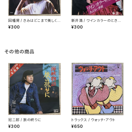
因幡晃 / きみはどこまで美しく
新井満 / ワインカラーのときめ
なるのか
き
¥300
¥300
その他の商品
冠二郎 / 旅の終りに
トラックス / ウォッチ・アウト
¥300
¥650