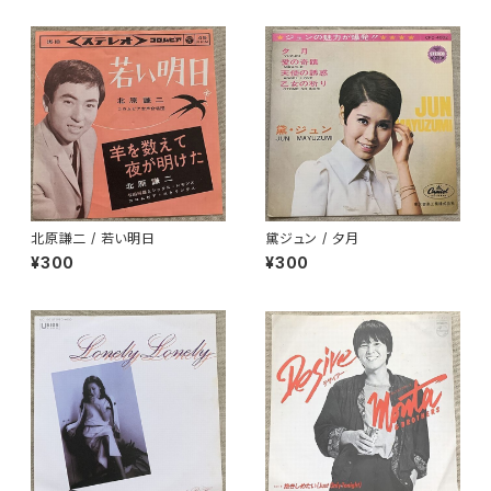
北原謙二 / 若い明日
黛ジュン / 夕月
¥300
¥300