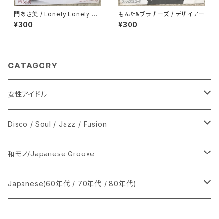
門あさ美 / Lonely Lonely H
もんた&ブラザーズ / デザイアー
oney
¥300
¥300
CATAGORY
女性アイドル
シングル盤
Disco / Soul / Jazz / Fusion
あ行
LP
シングル盤
和モノ/Japanese Groove
か行
A
CD
12インチ・シングル
シングル盤
Japanese(60年代 / 70年代 / 80年代)
さ行
B
8cmCDシングル
A
あ行
LP
LP
シングル盤