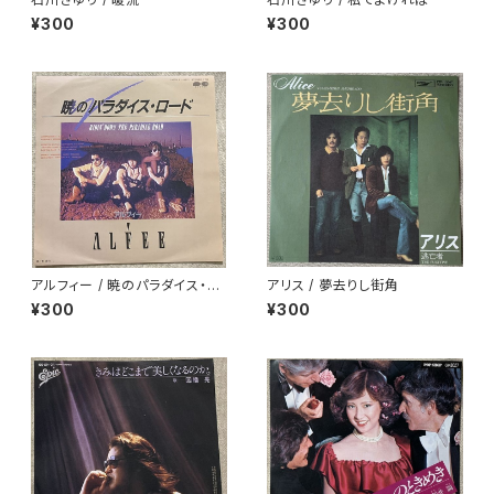
¥300
¥300
アルフィー / 暁のパラダイス・ロ
アリス / 夢去りし街角
ード
¥300
¥300