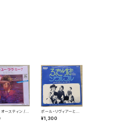
・オースティン /
ポール・リヴィアーとレ
ユー・ラヴ・ミー?
イダース / ふたりはソウ
0
¥1,300
ルフル