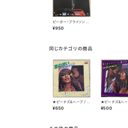
ピーボー・ブライソン ロ
バータ・フラック / 愛の
¥950
セレブレイション
同じカテゴリの商品
★ピーチズ&ハーブ / 恋
★ピーチズ&ハーブ
の誓い
ェイク・ユア・グ
¥650
¥500