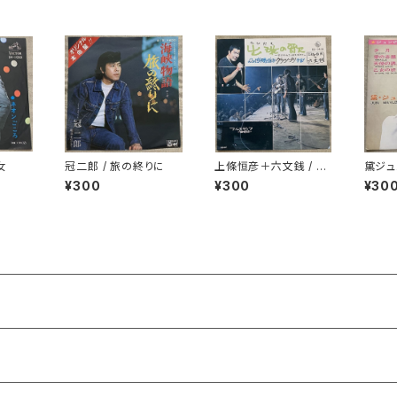
女
冠二郎 / 旅の終りに
上條恒彦＋六文銭 / 出
黛ジュ
発の歌 -失なわれた時
¥300
¥300
¥30
を求めて-