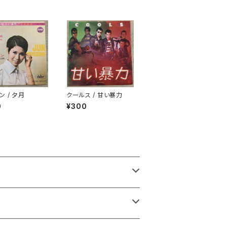
ン / 夕月
クールス / 甘い暴力
0
¥300