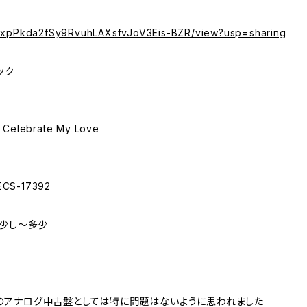
/d/1xpPkda2fSy9RvuhLAXsfvJoV3Eis-BZR/view?usp=sharing
ック
elebrate My Love
CS-17392
が少し～多少
のアナログ中古盤としては特に問題はないように思われました