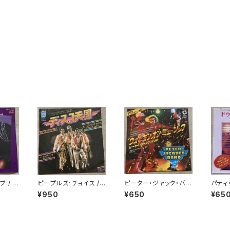
 / シ
ピープルズ･チョイス /
ピーター・ジャック・バン
パティ
ルーヴ
ディスコ天国
ド / ウォーキン・オン・ミ
ドゥ・
¥950
¥650
¥65
ュージック