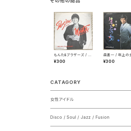
その他の商品
もんた&ブラザーズ / デ
森進一 / 年上の
ザイアー
¥300
¥300
CATAGORY
女性アイドル
シングル盤
Disco / Soul / Jazz / Fusion