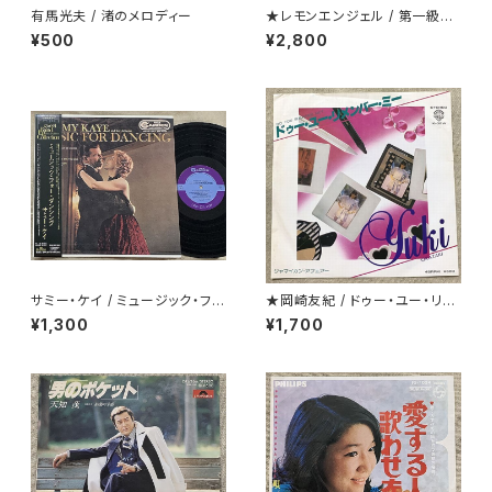
有馬光夫 / 渚のメロディー
★レモンエンジェル / 第一級恋
愛罪
¥500
¥2,800
サミー・ケイ / ミュージック・フォ
★岡崎友紀 / ドゥー・ユー・リメ
ー・ダンシング
ンバー・ミー
¥1,300
¥1,700