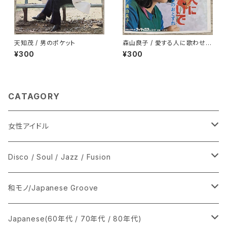
天知茂 / 男のポケット
森山良子 / 愛する人に歌わせな
いで
¥300
¥300
CATAGORY
女性アイドル
シングル盤
Disco / Soul / Jazz / Fusion
あ行
LP
シングル盤
和モノ/Japanese Groove
か行
A
CD
12インチ・シングル
シングル盤
Japanese(60年代 / 70年代 / 80年代)