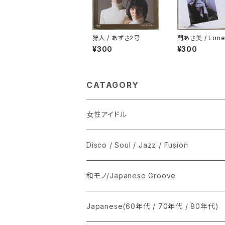
狩人 / あずさ2号
門あさ美 / Lone
nely Honey
¥300
¥300
CATAGORY
女性アイドル
シングル盤
Disco / Soul / Jazz / Fusion
あ行
LP
シングル盤
和モノ/Japanese Groove
か行
A
CD
12インチ・シングル
シングル盤
Japanese(60年代 / 70年代 / 80年代)