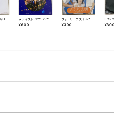
ly Lo
★テイスト・オブ・ハニー
フォーリーブス / ふたり
BOR
/ 悪魔のディスコ・ダン
の朝
た女
¥600
¥300
¥30
ス