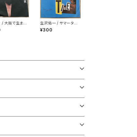
O / 大阪で生まれ
生沢佑一 / サマータイ
ム プロモ
0
¥300