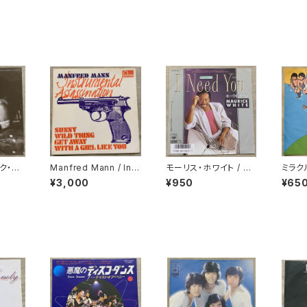
ク・ア・
Manfred Mann / Inst
モーリス・ホワイト / ア
ミラク
rumental Assassina
イ・ニード・ユー
人
¥3,000
¥950
¥65
tion