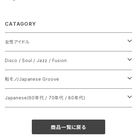
CATAGORY
女性アイドル
シングル盤
Disco / Soul / Jazz / Fusion
あ行
LP
シングル盤
和モノ/Japanese Groove
か行
A
CD
12インチ・シングル
シングル盤
Japanese(60年代 / 70年代 / 80年代)
さ行
B
8cmCDシングル
A
あ行
LP
LP
シングル盤
商品一覧に戻る
た行
C
B
か行
A
あ行
CD