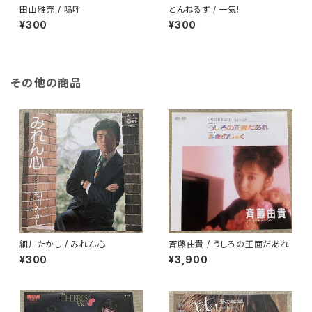
田山雅充 / 嗚呼
とんねるず / 一気!
¥300
¥300
その他の商品
細川たかし / みれん心
斉藤由貴 / うしろの正面だあれ
¥300
¥3,900