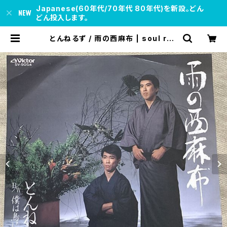
Japanese(60年代/70年代 80年代)を新設。どん
どん投入します。
とんねるず / 雨の西麻布 | soul res
pect records