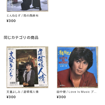
とんねるず / 雨の西麻布
¥300
同じカテゴリの商品
天童よしみ / 道頓堀人情
田中健 / Love Is Music プロ
モ
¥300
¥300