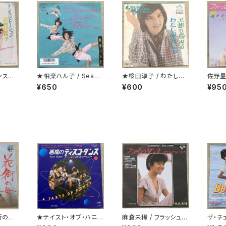
ンスピ
★相楽ハル子 / Seasi
★桜田淳子 / わたしの
佐野量
de Mint Blue
青い鳥 カップリング盤
レター
¥650
¥600
¥95
街の母
★テイスト・オブ・ハニー
麻倉未稀 / フラッシュダ
ザ・チェ
/ 悪魔のディスコ・ダン
ンス
The 