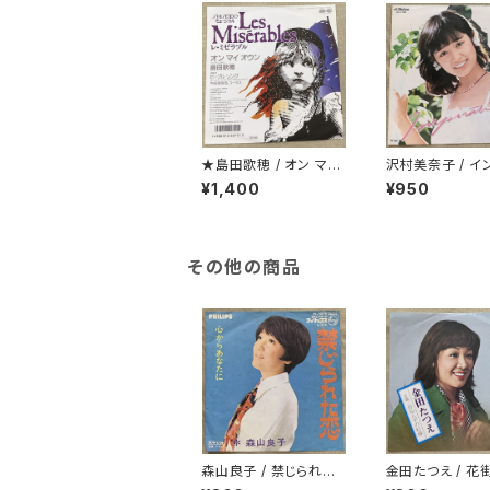
★島田歌穂 / オン マイ
沢村美奈子 / イ
オウン
レーション
¥1,400
¥950
その他の商品
森山良子 / 禁じられた
金田たつえ / 花
恋
洋服ジャケ