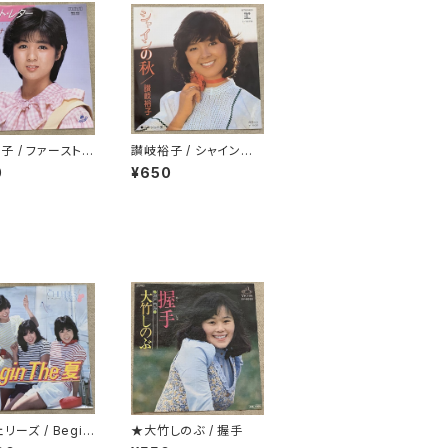
子 / ファースト・
讃岐裕子 / シャインの
秋
0
¥650
リーズ / Begin
★大竹しのぶ / 握手
夏