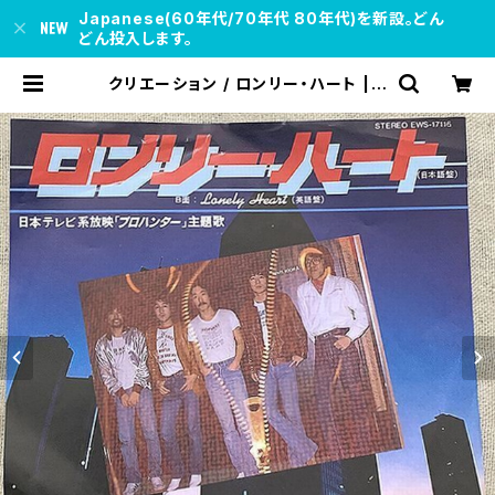
Japanese(60年代/70年代 80年代)を新設。どん
どん投入します。
クリエーション / ロンリー・ハート | s
oul respect records