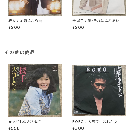
狩人 / 国道ささめ雪
今陽子 / 愛・それはふれあい 白
ラベル
¥300
¥300
その他の商品
★大竹しのぶ / 握手
BORO / 大阪で生まれた女
¥550
¥300