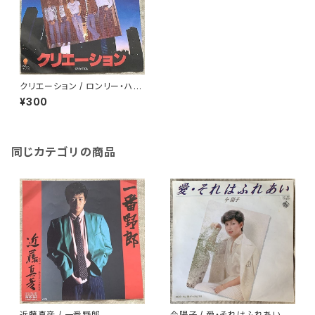
クリエーション / ロンリー・ハー
ト
¥300
同じカテゴリの商品
近藤真彦 / 一番野郎
今陽子 / 愛・それはふれあい