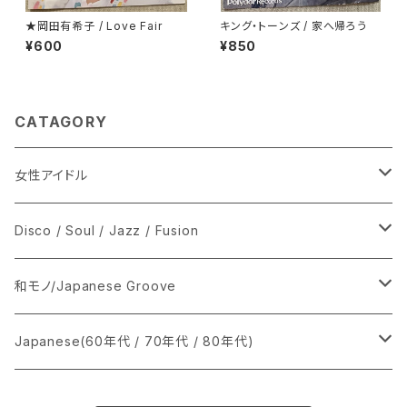
★岡田有希子 / Love Fair
キング・トーンズ / 家へ帰ろう
¥600
¥850
CATAGORY
女性アイドル
シングル盤
Disco / Soul / Jazz / Fusion
あ行
LP
シングル盤
和モノ/Japanese Groove
か行
A
CD
12インチ・シングル
シングル盤
Japanese(60年代 / 70年代 / 80年代)
さ行
B
8cmCDシングル
A
あ行
LP
LP
シングル盤