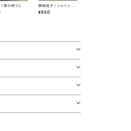
 / 旅の終りに
讃岐裕子 / シャインの
秋
0
¥650