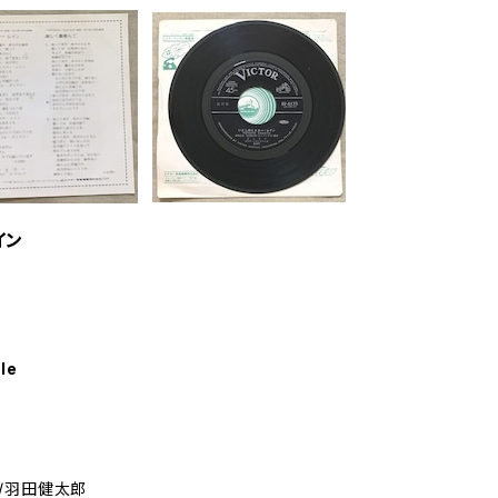
イン
le
/羽田健太郎