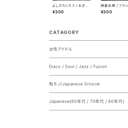
よしだたくろう / おきざ
麻倉未稀 / フラ
りにした悲しみは
ンス
¥300
¥300
CATAGORY
女性アイドル
シングル盤
Disco / Soul / Jazz / Fusion
あ行
LP
シングル盤
和モノ/Japanese Groove
か行
A
CD
12インチ・シングル
シングル盤
Japanese(60年代 / 70年代 / 80年代)
さ行
B
8cmCDシングル
A
あ行
LP
LP
シングル盤