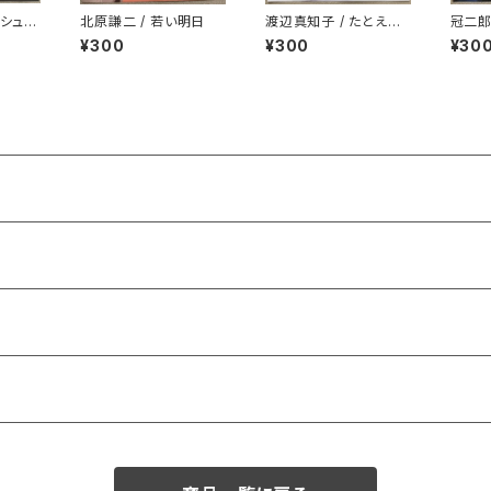
ッシュダ
北原謙二 / 若い明日
渡辺真知子 / たとえ
冠二郎
ば…たとえば
¥300
¥300
¥30