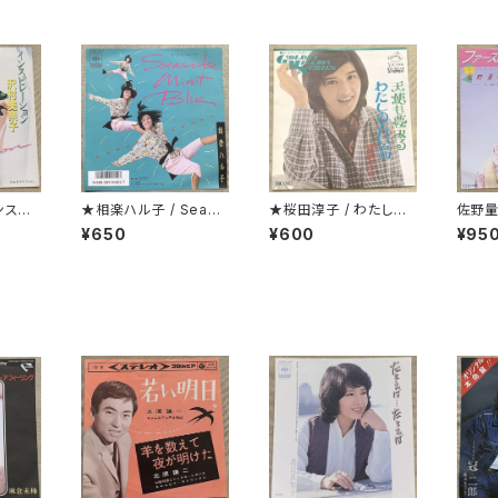
ンスピ
★相楽ハル子 / Seasi
★桜田淳子 / わたしの
佐野量
de Mint Blue
青い鳥 カップリング盤
レター
¥650
¥600
¥95