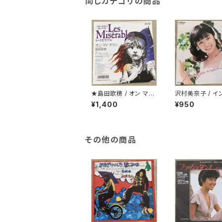
同じカテゴリの商品
★島田歌穂 / オン マイ
沢村美奈子 / イ
オウン
レーション
¥1,400
¥950
その他の商品