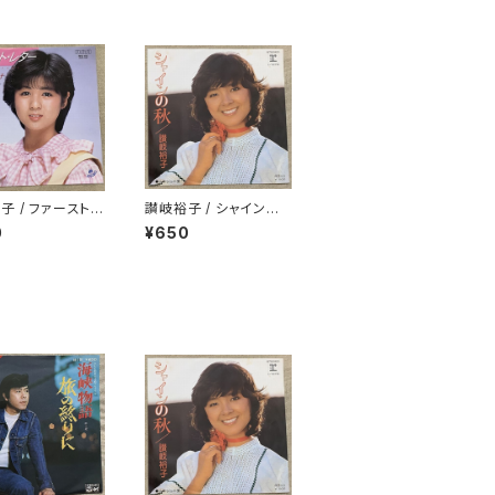
子 / ファースト・
讃岐裕子 / シャインの
秋
0
¥650