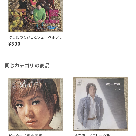
はしだのりひことシューベルツ /
風
¥300
同じカテゴリの商品
ピーター / 愛の美学
堀江淳 / メモリーグラス