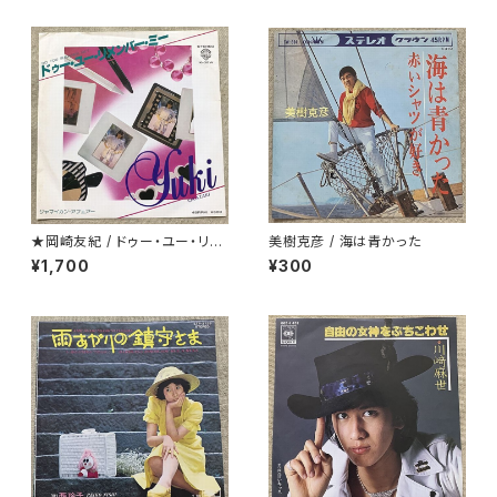
★岡崎友紀 / ドゥー・ユー・リメ
美樹克彦 / 海は青かった
ンバー・ミー
¥1,700
¥300