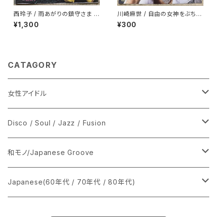
西玲子 / 雨あがりの鎮守さま プ
川崎麻世 / 自由の女神をぶちこ
ロモ
わせ
¥1,300
¥300
CATAGORY
女性アイドル
シングル盤
Disco / Soul / Jazz / Fusion
あ行
LP
シングル盤
和モノ/Japanese Groove
か行
A
CD
12インチ・シングル
シングル盤
Japanese(60年代 / 70年代 / 80年代)
さ行
B
8cmCDシングル
A
あ行
LP
LP
シングル盤