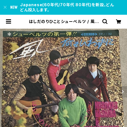
Japanese(60年代/70年代 80年代)を新設。どん
どん投入します。
はしだのりひことシューベルツ / 風 |
soul respect records