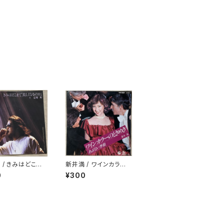
 / きみはどこま
新井満 / ワインカラー
くなるのか
のときめき
0
¥300