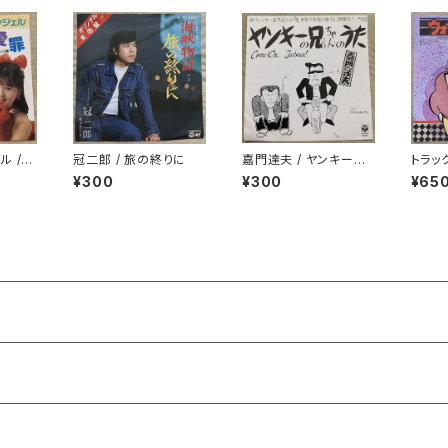
ル /
冠二郎 / 旅の終りに
嘉門達夫 / ヤンキーの
トラック
兄ちゃんのうた
ウト
¥300
¥300
¥65