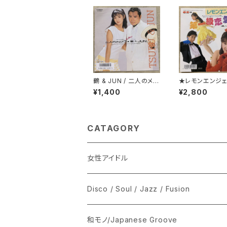
鶴 & JUN / 二人のメラ
★レモンエンジェ
メラ
第一級恋愛罪
¥1,400
¥2,800
CATAGORY
女性アイドル
シングル盤
Disco / Soul / Jazz / Fusion
あ行
LP
シングル盤
和モノ/Japanese Groove