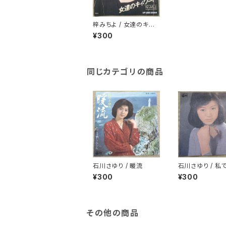
梓みちよ / 女達のキイ
ワード
¥300
同じカテゴリの商品
石川さゆり / 暖流
石川さゆり / 私
れば
¥300
¥300
その他の商品