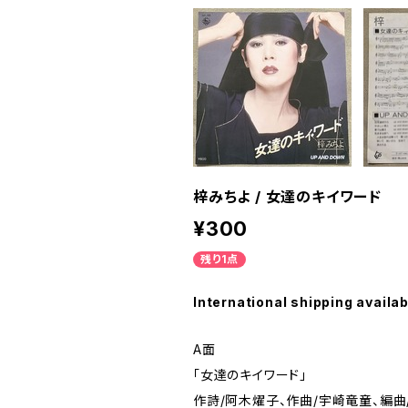
梓みちよ / 女達のキイワード
¥300
残り1点
International shipping availab
A面
「女達のキイワード」
作詩/阿木燿子、作曲/宇崎竜童、編曲