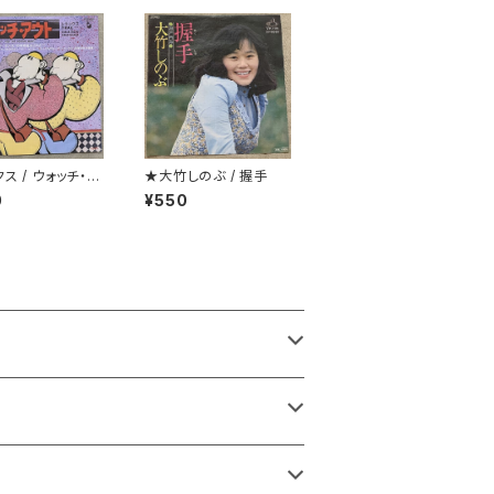
ス / ウォッチ・ア
★大竹しのぶ / 握手
0
¥550