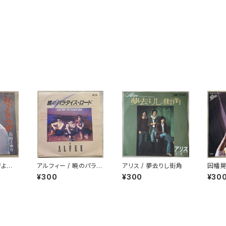
でよけ
アルフィー / 暁のパラダ
アリス / 夢去りし街角
因幡晃
イス・ロード
で美し
¥300
¥300
¥30