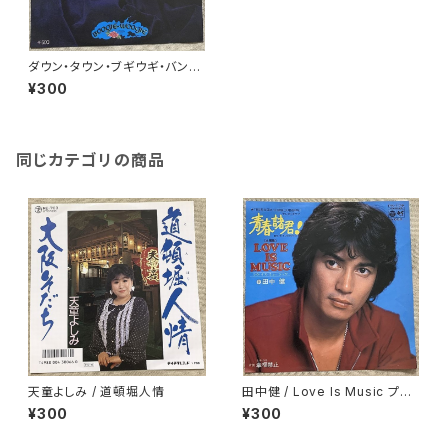
ダウン・タウン・ブギウギ・バンド
/ サクセス
¥300
同じカテゴリの商品
天童よしみ / 道頓堀人情
田中健 / Love Is Music プロ
モ
¥300
¥300