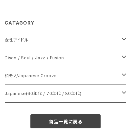
CATAGORY
女性アイドル
シングル盤
Disco / Soul / Jazz / Fusion
あ行
LP
シングル盤
和モノ/Japanese Groove
か行
A
CD
12インチ・シングル
シングル盤
Japanese(60年代 / 70年代 / 80年代)
さ行
B
8cmCDシングル
A
あ行
LP
LP
シングル盤
商品一覧に戻る
た行
C
B
か行
A
あ行
CD