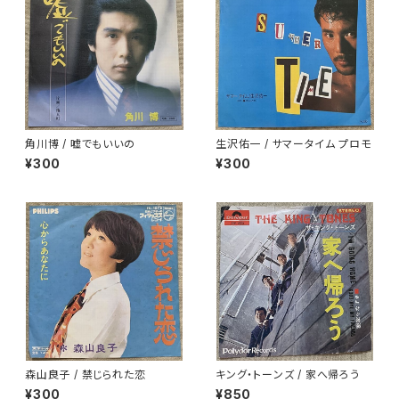
角川博 / 嘘でもいいの
生沢佑一 / サマータイム プロモ
¥300
¥300
森山良子 / 禁じられた恋
キング・トーンズ / 家へ帰ろう
¥300
¥850