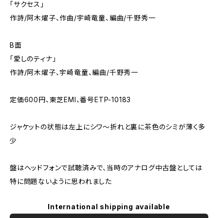
「サクセス」
作詩/阿木燿子、作曲/宇崎竜童、編曲/千野秀一
B面
「愛しのティナ」
作詩/阿木燿子、宇崎竜童、編曲/千野秀一
定価600円、東芝EMI、番号ETP-10183
ジャケットの状態は左上にシワ～折れと裏に茶色のシミが薄く多
少
盤はヘッドフォンで試聴済みで、当時のアナログ中古盤としては
特に問題ないように思われました
International shipping available