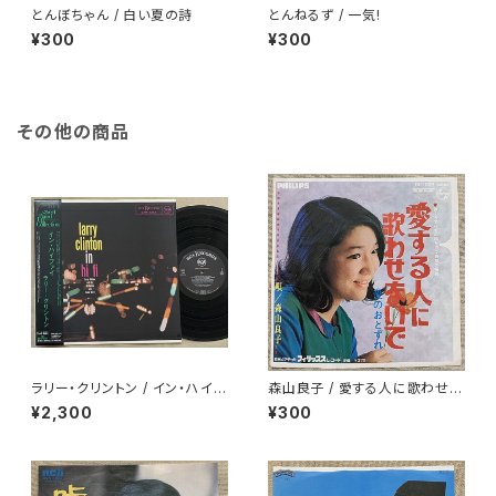
とんぼちゃん / 白い夏の詩
とんねるず / 一気!
¥300
¥300
その他の商品
ラリー・クリントン / イン・ハイフ
森山良子 / 愛する人に歌わせな
ァイ
いで
¥2,300
¥300