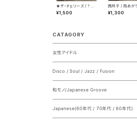
★ザ・チェリーズ / ? Qu
西玲子 / 雨あが
estion
守さま プロモ
¥1,500
¥1,300
CATAGORY
女性アイドル
シングル盤
Disco / Soul / Jazz / Fusion
あ行
LP
シングル盤
和モノ/Japanese Groove
か行
A
CD
12インチ・シングル
シングル盤
Japanese(60年代 / 70年代 / 80年代)
さ行
B
8cmCDシングル
A
あ行
LP
LP
シングル盤