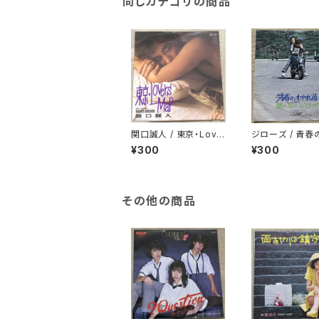
同じカテゴリの商品
関口誠人 / 東京・Love
ジローズ / 青春
rs Map
れ道
¥300
¥300
その他の商品