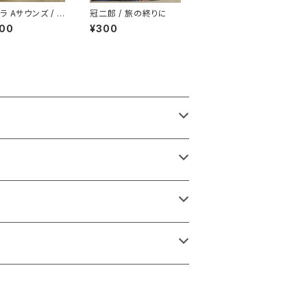
ラ Aサウンズ / バ
冠二郎 / 旅の終りに
ロード
000
¥300