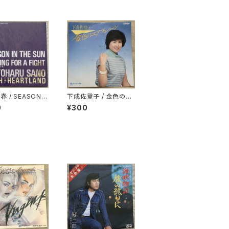
 / SEASON I
下成佐登子 / 金色のエ
E SUN -夏草の
アプレーン
0
¥300