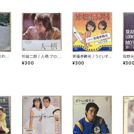
のわか
杉田二郎 / 人柄 プロモ
笑福亭鶴光 / うぐいす
佐野元春
白ラベル
だにミュージックホール
N TH
¥300
¥300
¥30
誘い