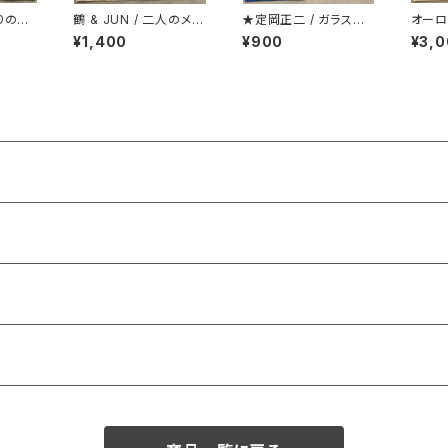
りの鎮
鶴 & JUN / 二人のメラ
★定岡正二 / ガラスの
オーロ
メラ
微笑み
ージン
¥1,400
¥900
¥3,