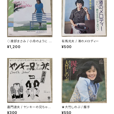
◇渡部まさみ / 小舟のように L
有馬光夫 / 渚のメロディー
oving You
¥1,200
¥500
嘉門達夫 / ヤンキーの兄ちゃん
★大竹しのぶ / 握手
のうた
¥300
¥550