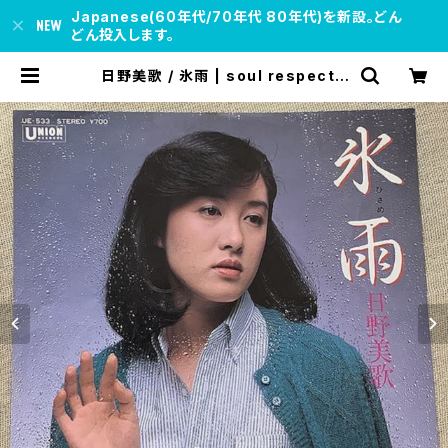
Japanese(60年代/70年代 80年代)を新設。どん
どん投入します。
日野美歌 / 氷雨 | soul respect r
ecords