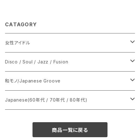
CATAGORY
女性アイドル
シングル盤
Disco / Soul / Jazz / Fusion
あ行
LP
シングル盤
和モノ/Japanese Groove
か行
A
CD
12インチ・シングル
シングル盤
Japanese(60年代 / 70年代 / 80年代)
さ行
B
8cmCDシングル
A
あ行
LP
LP
シングル盤
商品一覧に戻る
た行
C
B
か行
A
あ行
CD