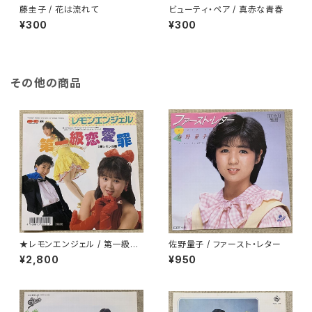
藤圭子 / 花は流れて
ビューティ・ペア / 真赤な青春
¥300
¥300
その他の商品
★レモンエンジェル / 第一級恋
佐野量子 / ファースト・レター
愛罪
¥2,800
¥950