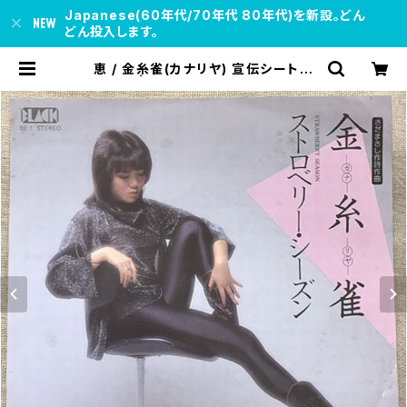
Japanese(60年代/70年代 80年代)を新設。どん
どん投入します。
恵 / 金糸雀(カナリヤ) 宣伝シート付
プロモ | soul respect records