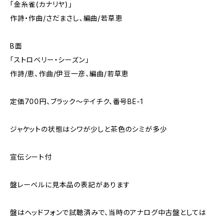
「金糸雀(カナリヤ)」
作詩・作曲/さだまさし、編曲/若草恵
B面
「ストロベリー・シーズン」
作詩/恵、作曲/伊豆一彦、編曲/若草恵
定価700円、ブラック～テイチク、番号BE-1
ジャケットの状態はシワが少しと茶色のシミが多少
宣伝シート付
盤レーベルに見本品の表記があります
盤はヘッドフォンで試聴済みで、当時のアナログ中古盤としては