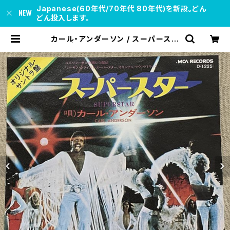
Japanese(60年代/70年代 80年代)を新設。どん
どん投入します。
カール・アンダーソン / スーパースタ
ー | soul respect records