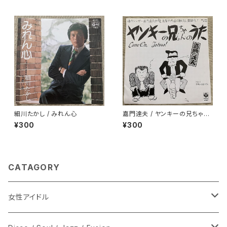
細川たかし / みれん心
嘉門達夫 / ヤンキーの兄ちゃん
のうた
¥300
¥300
CATAGORY
女性アイドル