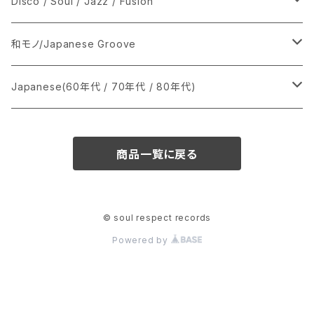
シングル盤
Disco / Soul / Jazz / Fusion
あ行
LP
シングル盤
和モノ/Japanese Groove
か行
A
CD
12インチ・シングル
シングル盤
Japanese(60年代 / 70年代 / 80年代)
さ行
B
8cmCDシングル
A
あ行
LP
LP
シングル盤
商品一覧に戻る
た行
C
B
か行
A
あ行
CD
な行
D
C
さ行
B
か行
A
© soul respect records
Powered by
は行
E
D
た行
C
さ行
B
ま行
F
E
な行
D
た行
C