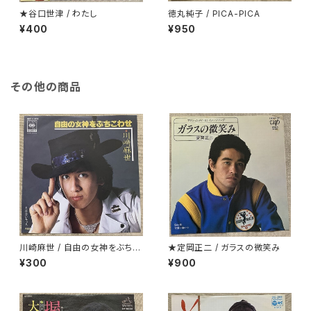
★谷口世津 / わたし
徳丸純子 / PICA-PICA
¥400
¥950
その他の商品
川崎麻世 / 自由の女神をぶちこ
★定岡正二 / ガラスの微笑み
わせ
¥300
¥900