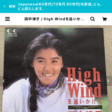
Japanese(60年代/70年代 80年代)を新設。どん
どん投入します。
田中律子 / High Windを追いかけて
プロモ | soul respect records