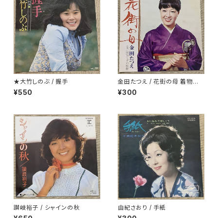
★大竹しのぶ / 握手
金田たつえ / 花街の母 着物ジャ
ケ
¥550
¥300
讃岐裕子 / シャインの秋
由紀さおり / 手紙