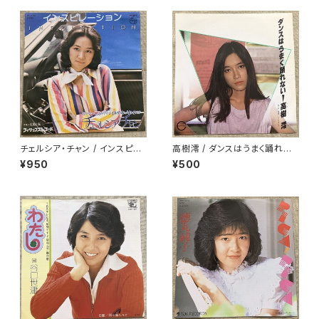
チェルシア・チャン / インスピレ
高樹澪 / ダンスはうまく踊れな
ーション
い
¥950
¥500