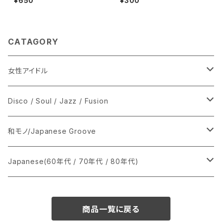
¥650
¥300
CATAGORY
女性アイドル
シングル盤
Disco / Soul / Jazz / Fusion
あ行
LP
シングル盤
和モノ/Japanese Groove
か行
A
CD
12インチ・シングル
シングル盤
Japanese(60年代 / 70年代 / 80年代)
さ行
B
8cmCDシングル
A
あ行
LP
LP
シングル盤
商品一覧に戻る
た行
C
B
か行
A
あ行
CD