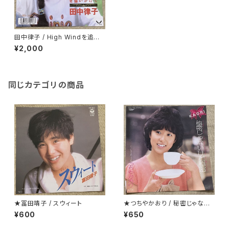
田中律子 / High Windを追い
かけて プロモ
¥2,000
同じカテゴリの商品
★冨田靖子 / スウィート
★つちやかおり / 秘密じゃない
けど秘密
¥600
¥650