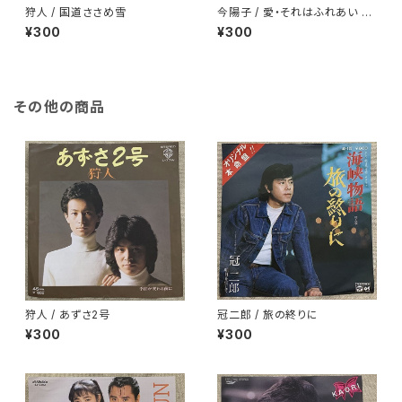
狩人 / 国道ささめ雪
今陽子 / 愛・それはふれあい 白
ラベル
¥300
¥300
その他の商品
狩人 / あずさ2号
冠二郎 / 旅の終りに
¥300
¥300