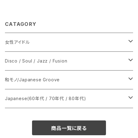
CATAGORY
女性アイドル
シングル盤
Disco / Soul / Jazz / Fusion
あ行
LP
シングル盤
和モノ/Japanese Groove
か行
A
CD
12インチ・シングル
シングル盤
Japanese(60年代 / 70年代 / 80年代)
さ行
B
8cmCDシングル
A
あ行
LP
LP
シングル盤
商品一覧に戻る
た行
C
B
か行
A
あ行
CD