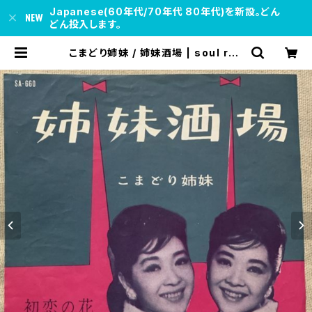
Japanese(60年代/70年代 80年代)を新設。どん
どん投入します。
こまどり姉妹 / 姉妹酒場 | soul res
pect records