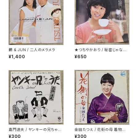
鶴 & JUN / 二人のメラメラ
★つちやかおり / 秘密じゃない
けど秘密
¥1,400
¥650
嘉門達夫 / ヤンキーの兄ちゃん
金田たつえ / 花街の母 着物ジャ
のうた
ケ
¥300
¥300