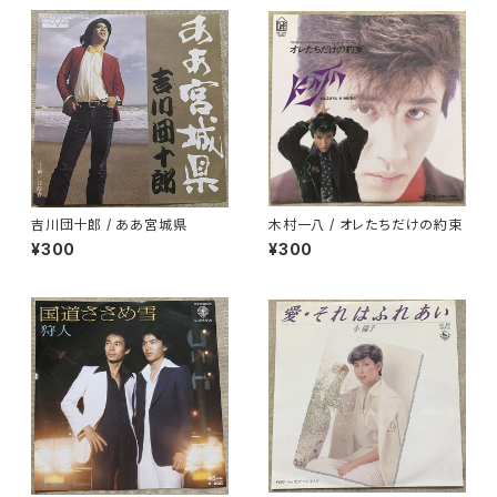
吉川団十郎 / ああ宮城県
木村一八 / オレたちだけの約束
¥300
¥300