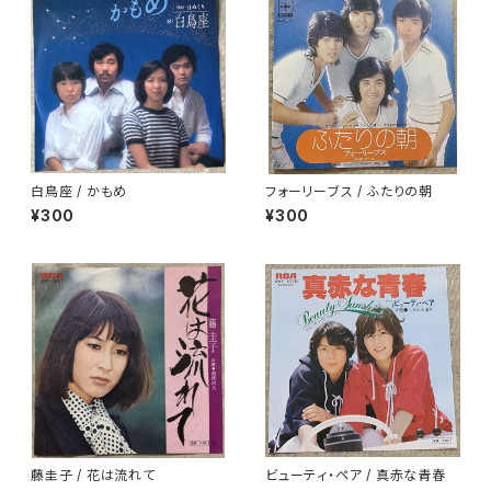
白鳥座 / かもめ
フォーリーブス / ふたりの朝
¥300
¥300
藤圭子 / 花は流れて
ビューティ・ペア / 真赤な青春