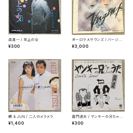
森進一 / 年上の女
オーロラ Aサウンズ / バージン
ロード
¥300
¥3,000
鶴 & JUN / 二人のメラメラ
嘉門達夫 / ヤンキーの兄ちゃん
のうた
¥1,400
¥300