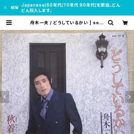
Japanese(60年代/70年代 80年代)を新設。どん
どん投入します。
舟木一夫 / どうしているかい | soul
respect records