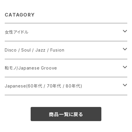
CATAGORY
女性アイドル
シングル盤
Disco / Soul / Jazz / Fusion
あ行
LP
シングル盤
和モノ/Japanese Groove
か行
A
CD
12インチ・シングル
シングル盤
Japanese(60年代 / 70年代 / 80年代)
さ行
B
8cmCDシングル
A
あ行
LP
LP
シングル盤
商品一覧に戻る
た行
C
B
か行
A
あ行
CD