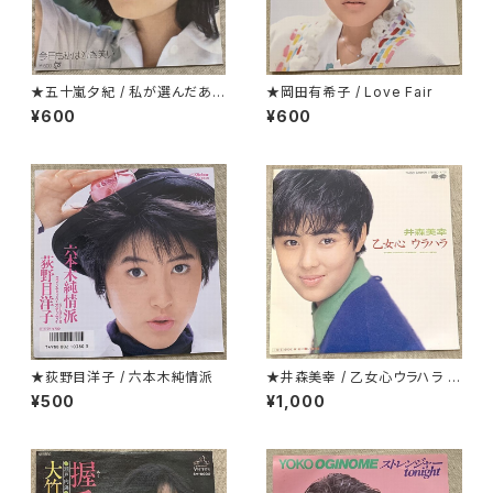
★五十嵐夕紀 / 私が選んだあな
★岡田有希子 / Love Fair
たです
¥600
¥600
★荻野目洋子 / 六本木純情派
★井森美幸 / 乙女心ウラハラ プ
ロモ
¥500
¥1,000