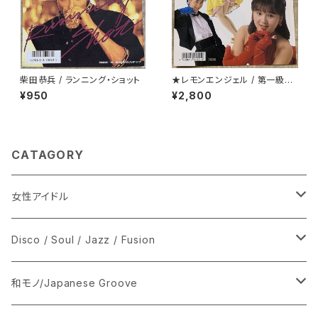
柴田恭兵 / ランニング・ショット
★レモンエンジェル / 第一級恋
愛罪
¥950
¥2,800
CATAGORY
女性アイドル
シングル盤
Disco / Soul / Jazz / Fusion
あ行
LP
シングル盤
和モノ/Japanese Groove