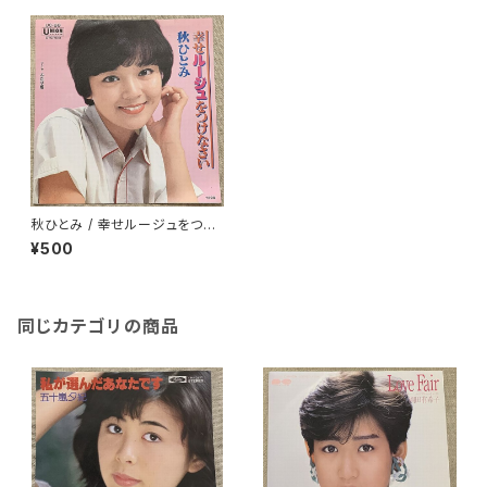
秋ひとみ / 幸せルージュをつけ
なさい
¥500
同じカテゴリの商品