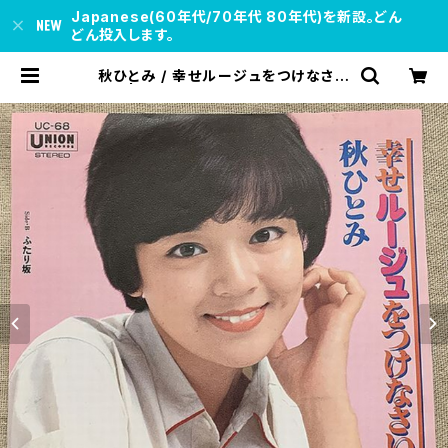
Japanese(60年代/70年代 80年代)を新設。どん
どん投入します。
秋ひとみ / 幸せルージュをつけなさい
| soul respect records