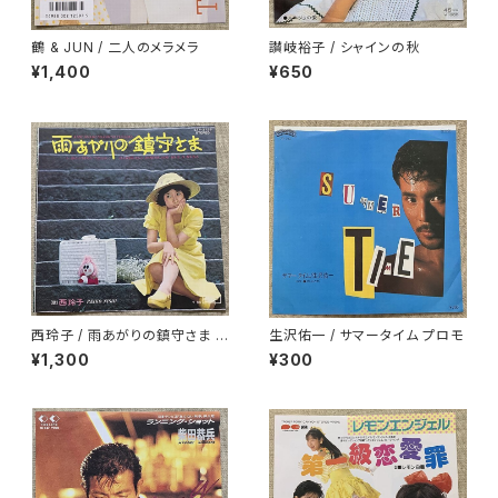
鶴 & JUN / 二人のメラメラ
讃岐裕子 / シャインの秋
¥1,400
¥650
西玲子 / 雨あがりの鎮守さま プ
生沢佑一 / サマータイム プロモ
ロモ
¥1,300
¥300