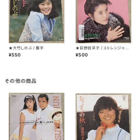
★大竹しのぶ / 握手
★荻野目洋子 / ストレンジャーt
onight
¥550
¥500
その他の商品