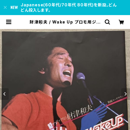
Japanese(60年代/70年代 80年代)を新設。どん
どん投入します。
財津和夫 / Wake Up プロモ用ジャ
ケ | soul respect records