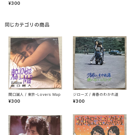
ジャケ
¥300
同じカテゴリの商品
関口誠人 / 東京・Lovers Map
ジローズ / 青春のわかれ道
¥300
¥300