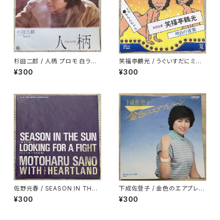
杉田二郎 / 人柄 プロモ 白ラベ
笑福亭鶴光 / うぐいすだにミュ
ル
ージックホール
¥300
¥300
佐野元春 / SEASON IN THE
下成佐登子 / 金色のエアプレー
SUN -夏草の誘い
ン
¥300
¥300