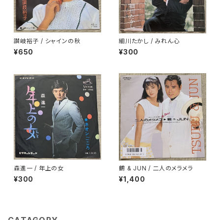
讃岐裕子 / シャインの秋
細川たかし / みれん心
¥650
¥300
森進一 / 年上の女
鶴 & JUN / 二人のメラメラ
¥300
¥1,400