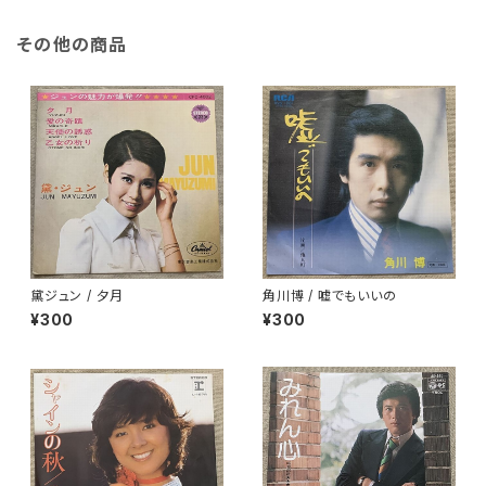
その他の商品
黛ジュン / 夕月
角川博 / 嘘でもいいの
¥300
¥300