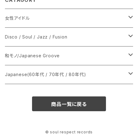
CATAGORY
女性アイドル
シングル盤
Disco / Soul / Jazz / Fusion
あ行
LP
シングル盤
和モノ/Japanese Groove
か行
A
CD
12インチ・シングル
シングル盤
Japanese(60年代 / 70年代 / 80年代)
さ行
B
8cmCDシングル
A
あ行
LP
LP
シングル盤
商品一覧に戻る
た行
C
B
か行
A
あ行
CD
な行
D
C
さ行
B
か行
A
© soul respect records