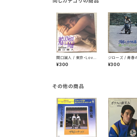
同じカテゴリの商品
関口誠人 / 東京・Love
ジローズ / 青春
rs Map
れ道
¥300
¥300
その他の商品