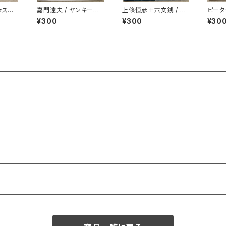
ラスの
嘉門達夫 / ヤンキーの
上條恒彦＋六文銭 / 出
ピータ
兄ちゃんのうた
発の歌 -失なわれた時
¥300
¥300
¥30
を求めて-