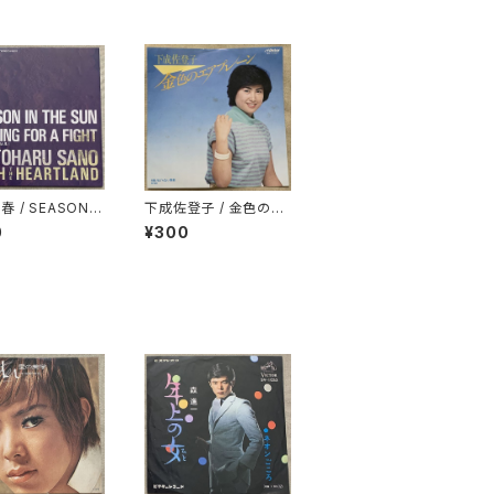
 / SEASON I
下成佐登子 / 金色のエ
E SUN -夏草の
アプレーン
0
¥300