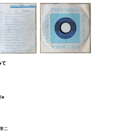
みて
le
野康二